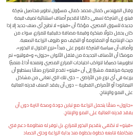
وقال المهندس كمال محمد كمال، مسؤول تطوير محاصيل شركة
فيتو، إن الشركة تسعى دائمًا لتقديم أصناف استثنائية تضيف قيمة
جديدة للسوق المصري، مؤكدًا أن «فيتو» لا تطرح أي صنف جديد إلا إذا
كان يحمل حلولًا مبتكرة وقيمة مضافة حقيقية للمزارع، سواء من
حيث الإنتاجية أو المقاومة أو التكيف مع ظروف الزراعة الصعبة.
وأضاف أن سياسة الشركة تقوم على مبدأ «نزرع الحلول لا البذور»،
موضحًا أن الأصناف الجديدة من فلفل الألوان «جزول» و«فولتيو» تم
تطويرها خصيصًا لتواكب احتياجات المزارع المصري وتمنحه أداءً متميزًا
وربحية مرتفعة، مشيرًا إلى أن «فيتو» تقدم للمزارع صنفًا يستطيع أن
يزرعه في أي نوع من الأراضي – حتى تلك التي تعاني من مشاكل
النيماتودا أو الأمراض الفطرية – دون أن يفقد الصنف قدرته العالية
على النمو والإنتاج.
«جازول» صنفًا يتحمل الزراعة مع تباين جودة وصحة التربة دون أن
يفقد قدرته العالية على النمو والإنتاج.
«فيتو» لا تكتفي بتقديم البذور للمزارع، بل توفر له منظومة دعم فني
متكاملة تتابعه خطوة بخطوة منذ بداية الزراعة وحتى الحصاد