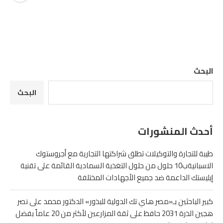
البحث
البحث
أحدث المنشورات
طيبة للتجارة والتوكيلات تطلق شراكتها التجارية مع أجروستوك
الاسبانيةب10 حلول من حلول التغذية السمادية القائمة على تقنية
إيليستك الداعمة ضد جميع الأجهادات المختلفة
كبير الباحثين بـ«مصر هاي تك الدولية للبذور» الدكتور محمد على نصر
هجين الذرة 2031 حافظ على ثقة المزارعين لأكثر من 20 عاماً بفضل