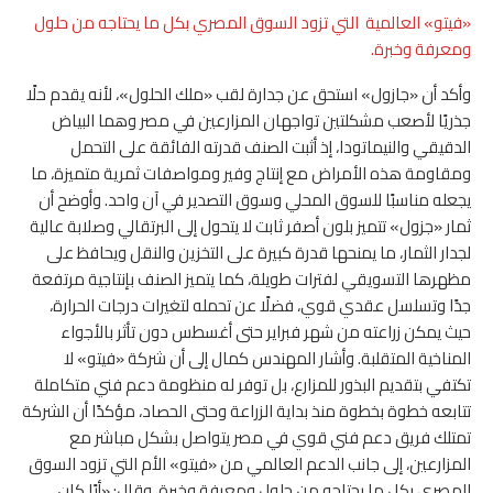
«فيتو» العالمية التي تزود السوق المصري بكل ما يحتاجه من حلول
ومعرفة وخبرة.
وأكد أن «جازول» استحق عن جدارة لقب «ملك الحلول»، لأنه يقدم حلًا
جذريًا لأصعب مشكلتين تواجهان المزارعين في مصر وهما البياض
الدقيقي والنيماتودا، إذ أثبت الصنف قدرته الفائقة على التحمل
ومقاومة هذه الأمراض مع إنتاج وفير ومواصفات ثمرية متميزة، ما
يجعله مناسبًا للسوق المحلي وسوق التصدير في آن واحد. وأوضح أن
ثمار «جزول» تتميز بلون أصفر ثابت لا يتحول إلى البرتقالي وصلابة عالية
لجدار الثمار، ما يمنحها قدرة كبيرة على التخزين والنقل ويحافظ على
مظهرها التسويقي لفترات طويلة، كما يتميز الصنف بإنتاجية مرتفعة
جدًا وتسلسل عقدي قوي، فضلًا عن تحمله لتغيرات درجات الحرارة،
حيث يمكن زراعته من شهر فبراير حتى أغسطس دون تأثر بالأجواء
المناخية المتقلبة. وأشار المهندس كمال إلى أن شركة «فيتو» لا
تكتفي بتقديم البذور للمزارع، بل توفر له منظومة دعم فني متكاملة
تتابعه خطوة بخطوة منذ بداية الزراعة وحتى الحصاد، مؤكدًا أن الشركة
تمتلك فريق دعم فني قوي في مصر يتواصل بشكل مباشر مع
المزارعين، إلى جانب الدعم العالمي من «فيتو» الأم التي تزود السوق
المصري بكل ما يحتاجه من حلول ومعرفة وخبرة. وقال: «أيًا كان