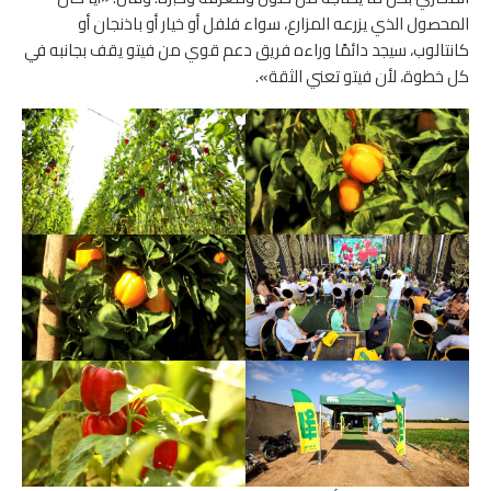
المحصول الذي يزرعه المزارع، سواء فلفل أو خيار أو باذنجان أو
كانتالوب، سيجد دائمًا وراءه فريق دعم قوي من فيتو يقف بجانبه في
كل خطوة، لأن فيتو تعني الثقة».