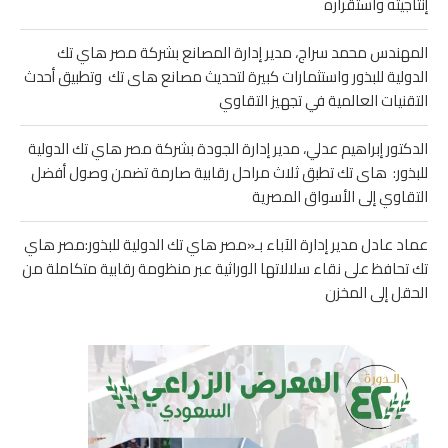
إنتاجيته واستقراره
المهندس محمد سراج، مدير إدارة المصانع بشركة مصر هاي تك
الدولية للبذور واستثمارات كبيرة لتحديث مصانع هاى تك وتطبيق أحدث
التقنيات العالمية في تجهيز التقاوي
الدكتور إبراهيم عدلي، مدير إدارة الجودة بشركة مصر هاي تك الدولية
للبذور: هاى تك تطبق ثلاث مراحل رقابية صارمة تضمن وصول أفضل
التقاوي إلى الأسواق المصرية
عماد عادل مدير إدارة الآباء بـ«مصر هاي تك الدولية للبذور:مصر هاي
تك تحافظ على نقاء سلالاتها الوراثية عبر منظومة رقابية متكاملة من
الحقل إلى المخزن