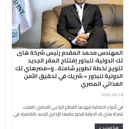
المهندس محمد المقدم رئيس شركة هاى
تك الدولية: للبذور إفتتاح المقر الجديد
تتويج لخطة تطوير شاملة.. و«مصرهاي تك
الدولية للبذور » شريك في تحقيق الأمن
الغذائي المصري
2026-06-18
في أجواء احتفالية شهدها القطاع الزراعي المصري، افتتحت
شركة هاي تك الدولية للبذور مقرها الإداري الجديد بالقاهرة، في
…
اقرأ المزيد