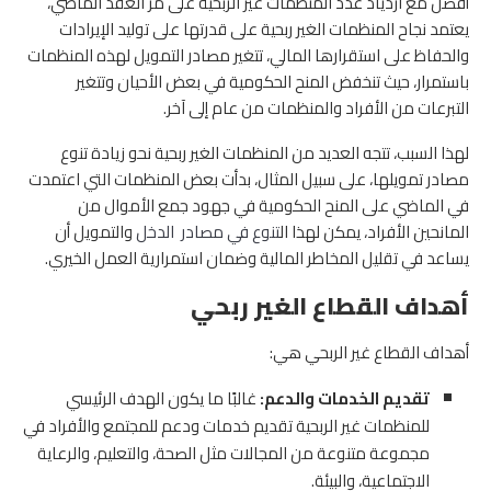
أفضل مع ازدياد عدد المنظمات غير الربحية على مر العقد الماضي،
يعتمد نجاح المنظمات الغير ربحية على قدرتها على توليد الإيرادات
والحفاظ على استقرارها المالي، تتغير مصادر التمويل لهذه المنظمات
باستمرار، حيث تنخفض المنح الحكومية في بعض الأحيان وتتغير
التبرعات من الأفراد والمنظمات من عام إلى آخر.
لهذا السبب، تتجه العديد من المنظمات الغير ربحية نحو زيادة تنوع
مصادر تمويلها، على سبيل المثال، بدأت بعض المنظمات التي اعتمدت
في الماضي على المنح الحكومية في جهود جمع الأموال من
المانحين الأفراد، يمكن لهذا ال
تنوع في مصادر الدخل
والتمويل أن
يساعد في تقليل المخاطر المالية وضمان استمرارية العمل الخيري.
أهداف القطاع الغير ربحي
أهداف القطاع غير الربحي هي:
تقديم الخدمات والدعم:
غالبًا ما يكون الهدف الرئيسي
للمنظمات غير الربحية تقديم خدمات ودعم للمجتمع والأفراد في
مجموعة متنوعة من المجالات مثل الصحة، والتعليم، والرعاية
الاجتماعية، والبيئة.