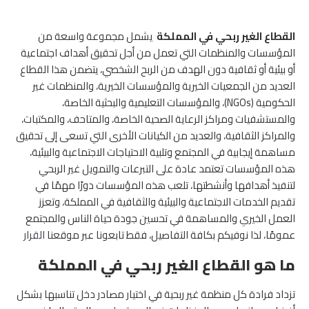
القطاع الغير ربحي في المملكة
يشمل مجموعة واسعة من
المؤسسات والمنظمات التي تعمل من أجل تحقيق أهداف اجتماعية
أو بيئية أو ثقافية دون الهدف من الربح الشخصي، يتضمن هذا القطاع
العديد من الجمعيات الخيرية والمؤسسات الخيرية، والمنظمات غير
الحكومية (NGOs)، والمؤسسات التعليمية والبحثية الخاصة،
والمستشفيات ومراكز الرعاية الصحية الخاصة، والمتاحف، والمكتبات،
والمراكز الثقافية، والعديد من الكيانات الأخرى التي تسعى إلى تحقيق
مساهمة إيجابية في المجتمع وتلبية الاحتياجات الاجتماعية والبيئية،
هذه المؤسسات تعتمد عادة على التبرعات والتمويل غير الربحي
لتنفيذ أهدافها وأنشطتها، تلعب هذه المؤسسات دورًا مهمًا في
تقديم الخدمات الاجتماعية والبيئية والثقافية في المملكة، وتعزز
العمل الخيري والمساهمة في تحسين جودة حياة الناس والمجتمع
عمومًا، لذا نوفيكم بكافة التفاصيل، فقط تابعونا عبر موقعنا
القرار
ما هو القطاع الغير ربحي في المملكة
تزداد فرادة كل منظمة غير ربحية في اختيار مصادر دخل تناسبها بشكل