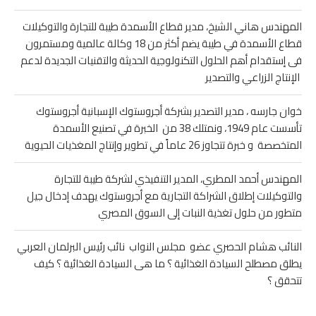
المهندس هاني الشيخ، مدير قطاع الأسمدة طيبة للتجارة والتوكيلات
قطاع الأسمدة في طيبة يضم أكثر من 18 وكالة عالمية ومستمرون
فى إستقدام أهم الحلول التكنولوجية الحديثة والتقنيات الجديدة لدعم
الإنتاج الزراعي والتصدير
خوان جارسه ، مدير التصدير بشركة أجروستوك الإسبانية أجروستوك
تأسست عام 1949، ونمتلك 38 من الخبرة في تصنيع الأسمدة
المتخصصة و خبرة تتجاوز 26 عاماً في تطوير وإنتاج المغذيات الحيوية
المهندس أحمد المطري، المدير التنفيذي لشركة طيبة للتجارة
والتوكيلات إطلاق الشراكة التجارية مع أجروستوك يهدف إدخال جيل
متطور من حلول تغذية النبات إلى السوق المصري
النائب هشام الحصري عضو مجلس النواب نائب رئيس البرلمان العربي
يطلق مصطلح السيادة الغذائية ؟ ما هى السيادة الغذائية ؟ كيف
تتحقق ؟