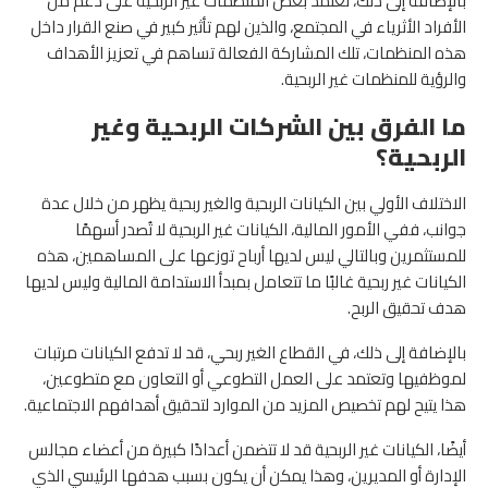
بالإضافة إلى ذلك، تعتمد بعض المنظمات غير الربحية على دعم من
الأفراد الأثرياء في المجتمع، والذين لهم تأثير كبير في صنع القرار داخل
هذه المنظمات، تلك المشاركة الفعالة تساهم في تعزيز الأهداف
والرؤية للمنظمات غير الربحية.
ما الفرق بين الشركات الربحية وغير
الربحية؟
الاختلاف الأولي بين الكيانات الربحية والغير ربحية يظهر من خلال عدة
جوانب، ففي الأمور المالية، الكيانات غير الربحية لا تُصدر أسهمًا
للمستثمرين وبالتالي ليس لديها أرباح توزعها على المساهمين، هذه
الكيانات غير ربحية غالبًا ما تتعامل بمبدأ الاستدامة المالية وليس لديها
هدف تحقيق الربح.
بالإضافة إلى ذلك، في القطاع الغير ربحي، قد لا تدفع الكيانات مرتبات
لموظفيها وتعتمد على العمل التطوعي أو التعاون مع متطوعين،
هذا يتيح لهم تخصيص المزيد من الموارد لتحقيق أهدافهم الاجتماعية.
أيضًا، الكيانات غير الربحية قد لا تتضمن أعدادًا كبيرة من أعضاء مجالس
الإدارة أو المديرين، وهذا يمكن أن يكون بسبب هدفها الرئيسي الذي