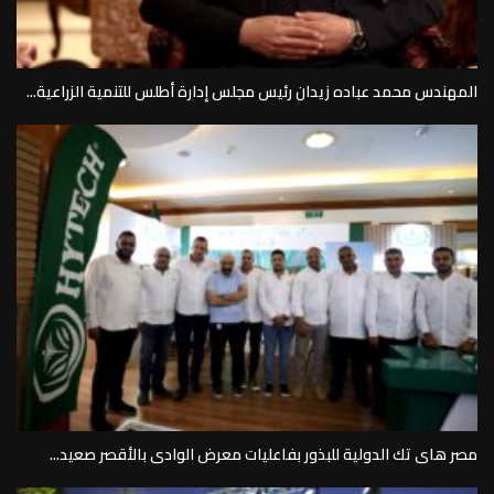
المهندس محمد عباده زيدان رئيس مجلس إدارة أطلس للتنمية الزراعية...
مصر هاى تك الدولية للبذور بفاعليات معرض الوادى بالأقصر صعيد...