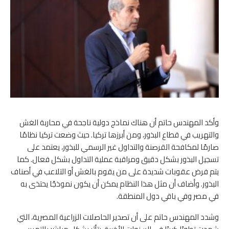
وأكد المهندس حاتم أن هناك نماذج دولية ناجحة في محاربة الغش
والتهريب في قطاع البذور، ومن أبرزها تركيا. حيث وضعت تركيا نظامًا
صارمًا لمكافحة القرصنة والتداول غير الرسمي للبذور، يعتمد على
تسجيل البذور بشكل دقيق ومراقبة عملية التداول بشكل فعال. كما
يتم فرض عقوبات شديدة على من يقوم بالغش أو التلاعب في أصناف
البذور. وأضاف أن مثل هذا النظام يمكن أن يكون نموذجًا يحتذى به
في مصر وفي باقي دول المنطقة.
وشدد المهندس حاتم على أن تصدير الحاصلات الزراعية المصرية، التي