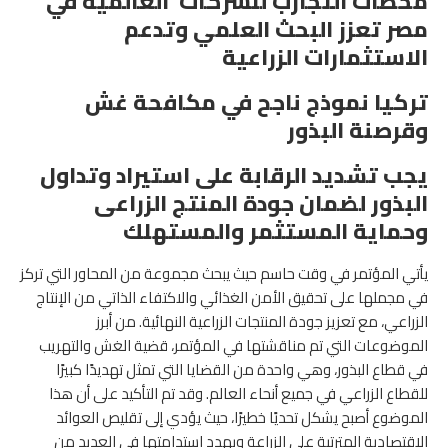
محطات التجارب للشركات العالمية في
مصر تعزز البحث العلمي وتدعم
الاستثمارات الزراعية
تركيا نموذج ناجح في مكافحة غش
وقرصنة البذور
يجب تشديد الرقابة على استيراد وتداول
البذور لضمان جودة المنتج الزراعى
وحماية المستثمر والمستهلك
يأتي المؤتمر في وقت حاسم حيث يبحث مجموعة من المحاور التي تركز
في مجملها على تحقيق الأمن الغذائي والاكتفاء الذاتي من الإنتاج
الزراعي، مع تعزيز جودة المنتجات الزراعية النهائية. من أبرز
الموضوعات التي تم مناقشتها في المؤتمر، قضية الغش والتهريب
في قطاع البذور، وهي واحدة من القضايا التي تمثل تهديدًا كبيرًا
للقطاع الزراعي في جميع أنحاء العالم. وقد تم التأكيد على أن هذا
الموضوع أصبح يشكل تحديًا خطيرًا، حيث يؤدي إلى تقليص العوائد
الاقتصادية المترتبة على الزراعة ويهدد استدامتها في العديد من