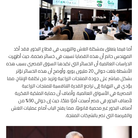
أما فيما يتعلق بمشكلة الغش والتهريب في قطاع البذور، فقد أكد
المهندس حاتم أن هذه القضايا تسببت في خسائر ضخمة، حيث أظهرت
الدراسات العالمية أن الخسائر التي تكبدها السوق المصري بسبب هذه
الأنشطة بلغت حوالي 20 مليون يورو. وأوضح أن هذه الخسائر تؤثر
بشكل مباشر على جودة المنتجات الزراعية وتزيد من تكلفة الإنتاج، مما
يؤدي في النهاية إلى تراجع القدرة التنافسية للمنتجات الزراعية
المصرية في الأسواق العالمية. وأضاف أن حماية الملكية الفكرية
لأصناف البذور في مصر أصبحت أمرًا ملحًا، حيث إن حوالي 90% من
أصناف البذور غير محمية قانونيًا، مما يفتح الباب أمام عمليات الغش
والقرصنة التي تضر بالشركات المنتجة.