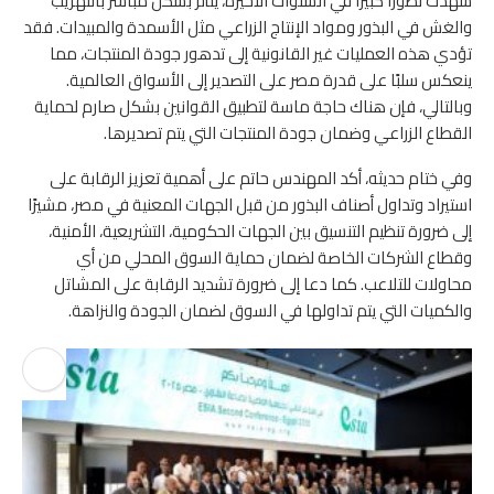
شهدت تطورًا كبيرًا في السنوات الأخيرة، يتأثر بشكل مباشر بالتهريب
والغش في البذور ومواد الإنتاج الزراعي مثل الأسمدة والمبيدات. فقد
تؤدي هذه العمليات غير القانونية إلى تدهور جودة المنتجات، مما
ينعكس سلبًا على قدرة مصر على التصدير إلى الأسواق العالمية.
وبالتالي، فإن هناك حاجة ماسة لتطبيق القوانين بشكل صارم لحماية
القطاع الزراعي وضمان جودة المنتجات التي يتم تصديرها.
وفي ختام حديثه، أكد المهندس حاتم على أهمية تعزيز الرقابة على
استيراد وتداول أصناف البذور من قبل الجهات المعنية في مصر، مشيرًا
إلى ضرورة تنظيم التنسيق بين الجهات الحكومية، التشريعية، الأمنية،
وقطاع الشركات الخاصة لضمان حماية السوق المحلي من أي
محاولات للتلاعب. كما دعا إلى ضرورة تشديد الرقابة على المشاتل
والكميات التي يتم تداولها في السوق لضمان الجودة والنزاهة.