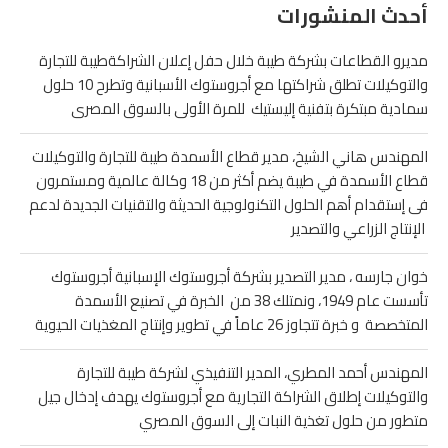
أحدث المنشورات
مديرو القطاعات بشركة طيبة خلال حفل إعلان الشراكةطيبة للتجارة
والتوكيلات تطلق شراكتها مع أجروستوك الأسبانية وتطرح 10 حلول
سمادية مبتكرة بتفنية إليستيك للمرة الأولى بالسوق المصرى
المهندس هاني الشيخ، مدير قطاع الأسمدة طيبة للتجارة والتوكيلات
قطاع الأسمدة في طيبة يضم أكثر من 18 وكالة عالمية ومستمرون
فى إستقدام أهم الحلول التكنولوجية الحديثة والتقنيات الجديدة لدعم
الإنتاج الزراعي والتصدير
خوان جارسه ، مدير التصدير بشركة أجروستوك الإسبانية أجروستوك
تأسست عام 1949، ونمتلك 38 من الخبرة في تصنيع الأسمدة
المتخصصة و خبرة تتجاوز 26 عاماً في تطوير وإنتاج المغذيات الحيوية
المهندس أحمد المطري، المدير التنفيذي لشركة طيبة للتجارة
والتوكيلات إطلاق الشراكة التجارية مع أجروستوك يهدف إدخال جيل
متطور من حلول تغذية النبات إلى السوق المصري