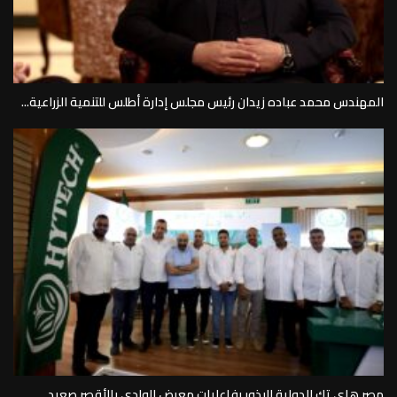
المهندس محمد عباده زيدان رئيس مجلس إدارة أطلس للتنمية الزراعية...
مصر هاى تك الدولية للبذور بفاعليات معرض الوادى بالأقصر صعيد...