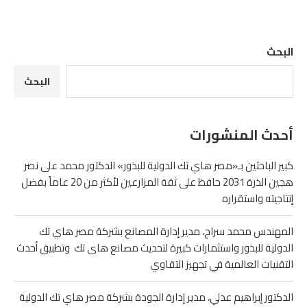
البحث
البحث
أحدث المنشورات
كبير الباحثين بـ«مصر هاي تك الدولية للبذور» الدكتور محمد على نصر
هجين الذرة 2031 حافظ على ثقة المزارعين لأكثر من 20 عاماً بفضل
إنتاجيته واستقراره
المهندس محمد سراج، مدير إدارة المصانع بشركة مصر هاي تك
الدولية للبذور واستثمارات كبيرة لتحديث مصانع هاى تك وتطبيق أحدث
التقنيات العالمية في تجهيز التقاوي
الدكتور إبراهيم عدلي، مدير إدارة الجودة بشركة مصر هاي تك الدولية