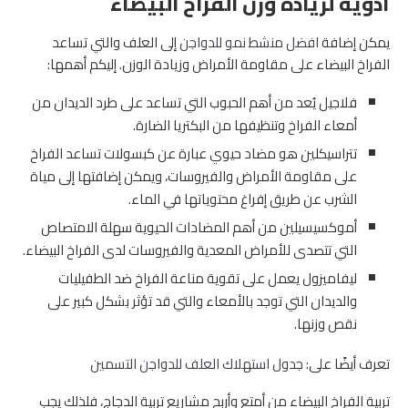
أدوية لزيادة وزن الفراخ البيضاء
يمكن إضافة
افضل منشط نمو للدواجن
إلى العلف والتي تساعد
الفراخ البيضاء على مقاومة الأمراض وزيادة الوزن. إليكم أهمها:
فلاجيل يُعد من أهم الحبوب التي تساعد على طرد الديدان من
أمعاء الفراخ وتنظيفها من البكتريا الضارة.
تتراسيكلين هو مضاد حيوي عبارة عن كبسولات تساعد الفراخ
على مقاومة الأمراض والفيروسات، ويمكن إضافتها إلى مياة
الشرب عن طريق إفراغ محتوياتها في الماء.
أموكسيسيلين من أهم المضادات الحيوية سهلة الامتصاص
التي تتصدى للأمراض المعدية والفيروسات لدى الفراخ البيضاء.
ليفاميزول يعمل على تقوية مناعة الفراخ ضد الطفيليات
والديدان التي توجد بالأمعاء والتي قد تؤثر بشكل كبير على
نقص وزنها.
تعرف أيضًا على:
جدول استهلاك العلف للدواجن التسمين
تربية الفراخ البيضاء من أمتع وأربح مشاريع تربية الدجاج، فلذلك يجب