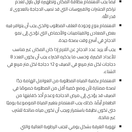
أيضًا يجب الاهتمام بنظافة المكان وتطهيره أول بأول لعدم
تراكم الحشرات والفيروسات التي قد تصيب الدجاجة بالعدوى لا
قدر الله.
الاهتمام بنوع وجودة العلف المطلوب والذي يجب أن يتوافر فيه
بعض المعادن والفيتامينات والأحماض التي تؤدي إلى نمو
الدجاج في أسرع وقت بصحة جيدة.
يجب ألا يزيد عدد الدجاج عن اللازم إذا كان المكان غير مناسب
للأعداد الكبيرة، وحسب ما يذكره الخبراء يجب أن يكون العدد 8
دجاجات لكل متر مربع في الصيف و 12 دجاجة لكل متر مربع في
الشتاء.
الاهتمام بكمية المياه المطلوبة من العوامل الهامة جدًا
لصحة ممتازة لأن وضع كمية أقل من المطلوبة خصوصًا في
الصيف قد يؤدي إلى مرض الدجاجة وعدم أخذ كفايتها من
الطعام أيضًا، كذلك يجب الاهتمام بتغيير المياة الموضوعة يوميًا
حتى تكون نظيفة باستمرار ويجب أن تكون مياه صالحة للشرب
غير مالحة.
تهوية الغرفة بشكل يومي لتجنب الرطوبة العالية والتي