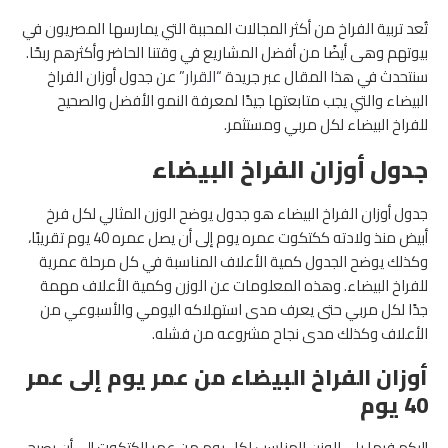
تُعد تربية الفراخ من أكثر المجالات المحببة التي يمارسها المصريون في
بيوتهم وهى أيضًا من أفضل المشاريع في وقتنا الحاضر وأكثرهم ربحًا.
سنتحدث في هذا المقال عبر جريدة “
القرار
” عن جدول أوزان الفراخ
البيضاء والتي يجب متابعتها جيدًا لمعرفة النمو الأفضل والصحيح
للفراخ البيضاء لكل مربي ومستثمر.
جدول أوزان الفراخ البيضاء
جدول أوزان الفراخ البيضاء هو جدول يوضح الوزن المثالي لكل فرخ
أبيض منذ ولادته ككتكوت عمره يوم إلى أن يصل عمره 40 يوم تقريبًا،
وكذلك يوضح الجدول كمية الأعلاف المناسبة في كل مرحلة عمرية
للفراخ البيضاء. وهذه المعلومات عن الوزن وكمية الأعلاف مهمة
جدًا لكل مربي حتى يعرف مدى استهلاكه اليومي والأسبوعي من
الأعلاف وكذلك مدى نجاح مشروعه من فشله.
أوزان الفراخ البيضاء من عمر يوم إلى عمر
40 يوم
إليكم فيما يلي الوزن المناسب لكل يوم من عمر الكتكوت إلى أن يصبح