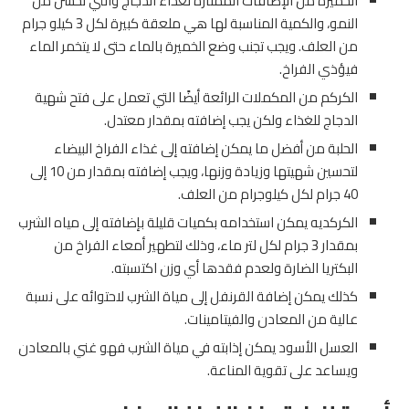
الخميرة من الإضافات الممتازة لغذاء الدجاج والتي تحسن من
النمو، والكمية المناسبة لها هي ملعقة كبيرة لكل 3 كيلو جرام
من العلف. ويجب تجنب وضع الخميرة بالماء حتى لا يتخمر الماء
فيؤذي الفراخ.
الكركم من المكملات الرائعة أيضًا التي تعمل على فتح شهية
الدجاج للغذاء ولكن يجب إضافته بمقدار معتدل.
الحلبة من أفضل ما يمكن إضافته إلى غذاء الفراخ البيضاء
لتحسين شهيتها وزيادة وزنها، ويجب إضافته بمقدار من 10 إلى
40 جرام لكل كيلوجرام من العلف.
الكركديه يمكن استخدامه بكميات قليلة بإضافته إلى مياه الشرب
بمقدار 3 جرام لكل لتر ماء، وذلك لتطهير أمعاء الفراخ من
البكتريا الضارة ولعدم فقدها أي وزن اكتسبته.
كذلك يمكن إضافة القرنفل إلى مياة الشرب لاحتوائه على نسبة
عالية من المعادن والفيتامينات.
العسل الأسود يمكن إذابته في مياة الشرب فهو غني بالمعادن
ويساعد على تقوية المناعة.