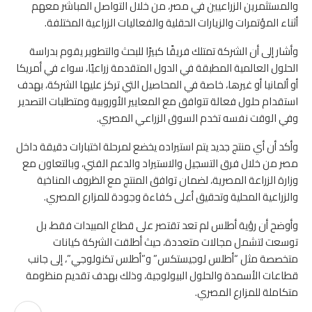
والمستثمرين الزراعيين في مصر، من خلال التواصل المباشر معهم
أثناء المؤتمرات والزيارات الحقلية والفعاليات الزراعية المختلفة.
وأشار إلى أن الشركة تمتلك فريقًا كبيرًا للبحث والتطوير يقوم بدراسة
الحلول العالمية المطبقة في الدول المتقدمة زراعيًا، سواء في أمريكا
أو ألمانيا أو غيرها، خاصة في المحاصيل التي تركز عليها الشركة، بهدف
استقدام حلول فعالة تتوافق مع المعايير الأوروبية ومتطلبات التصدير
وفي الوقت نفسه تخدم السوق الزراعي المصري.
وأكد أن أي منتج جديد يتم استيراده يخضع لمرحلة اختبارات دقيقة داخل
مصر من خلال فرق التسجيل والاستيراد والدعم الفني، وبالتعاون مع
وزارة الزراعة المصرية، لضمان توافق المنتج مع الظروف المناخية
والزراعية المحلية وتحقيق أعلى كفاءة وجودة للمزارع المصري.
وأوضح أن رؤية أطلس لم تعد تقتصر على قطاع المبيدات فقط، بل
توسعت لتشمل مجالات متعددة، حيث أطلقت الشركة كيانات
متخصصة مثل “أطلس لوجيستكس” و”أطلس تكنولوجي”، إلى جانب
قطاعات الأسمدة والحلول البيولوجية، وذلك بهدف تقديم منظومة
متكاملة للمزارع المصري.