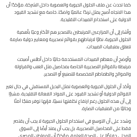
كما تحدث عن ملف الحلول الحيوية والعضوية داخل الشركة، مؤكدًا أن
هذا الاتجاه أصبح يمثل ترندًا عالميًا واضحًا، خاصة مع تشديد القيود
الدولية على استخدام المبيدات التقليدية.
وأشار إلى أن المزارعين المرتبطين بالتصدير هم الأكثر وعيًا بأهمية
الحلول الحيوية، نظرًا لارتباطهم بقوائم تصديرية ومعايير دولية صارمة
تتعلق بمتبقيات المبيدات.
وأوضح أن معظم المبيدات المستخدمة حاليًا داخل أطلس أصبحت
مرتبطة بالقوائم التصديرية الخاصة بمحاصيل مثل العنب والفراولة
والموالح والطماطم المخصصة للتصنيع أو التصدير.
وأكد أن الحلول الحيوية والعضوية تمثل البديل المستقبلي في حال تغير
القوائم الدولية أو تشديد القيود على المواد الفعالة التقليدية، مشيرًا
إلى أن هذه الحلول رغم ارتفاع تكلفتها نسبيًا، فإنها توفر منتجًا آمنًا
وخاليًا من المتبقيات الضارة.
وشدد على أن التوسع في استخدام الحلول الحيوية لا يجب أن يقتصر
فقط على المحاصيل التصديرية، بل يجب أن يمتد أيضًا إلى السوق
المحلي حفاظًا على الصحة العامة، مؤكدًا أن المواطن المصري