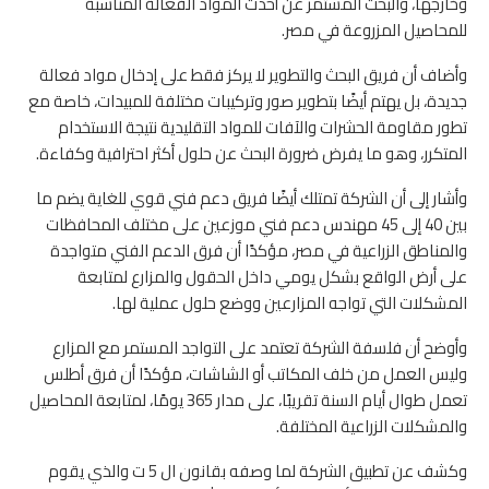
وخارجها، والبحث المستمر عن أحدث المواد الفعالة المناسبة
للمحاصيل المزروعة في مصر.
وأضاف أن فريق البحث والتطوير لا يركز فقط على إدخال مواد فعالة
جديدة، بل يهتم أيضًا بتطوير صور وتركيبات مختلفة للمبيدات، خاصة مع
تطور مقاومة الحشرات والآفات للمواد التقليدية نتيجة الاستخدام
المتكرر، وهو ما يفرض ضرورة البحث عن حلول أكثر احترافية وكفاءة.
وأشار إلى أن الشركة تمتلك أيضًا فريق دعم فني قوي للغاية يضم ما
بين 40 إلى 45 مهندس دعم فني موزعين على مختلف المحافظات
والمناطق الزراعية في مصر، مؤكدًا أن فرق الدعم الفني متواجدة
على أرض الواقع بشكل يومي داخل الحقول والمزارع لمتابعة
المشكلات التي تواجه المزارعين ووضع حلول عملية لها.
وأوضح أن فلسفة الشركة تعتمد على التواجد المستمر مع المزارع
وليس العمل من خلف المكاتب أو الشاشات، مؤكدًا أن فرق أطلس
تعمل طوال أيام السنة تقريبًا، على مدار 365 يومًا، لمتابعة المحاصيل
والمشكلات الزراعية المختلفة.
وكشف عن تطبيق الشركة لما وصفه بقانون ال 5 ت والذي يقوم