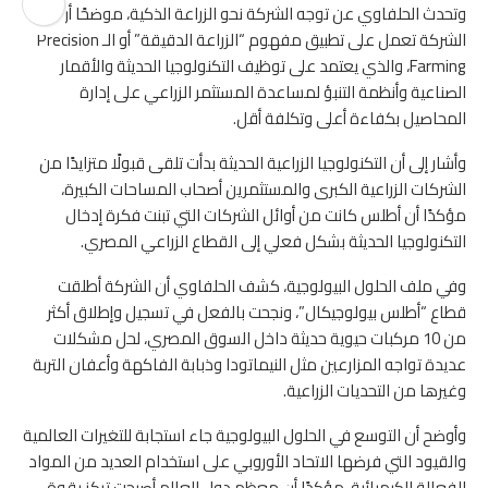
وتحدث الحلفاوي عن توجه الشركة نحو الزراعة الذكية، موضحًا أن
الشركة تعمل على تطبيق مفهوم “الزراعة الدقيقة” أو الـ Precision
Farming، والذي يعتمد على توظيف التكنولوجيا الحديثة والأقمار
الصناعية وأنظمة التنبؤ لمساعدة المستثمر الزراعي على إدارة
المحاصيل بكفاءة أعلى وتكلفة أقل.
وأشار إلى أن التكنولوجيا الزراعية الحديثة بدأت تلقى قبولًا متزايدًا من
الشركات الزراعية الكبرى والمستثمرين أصحاب المساحات الكبيرة،
مؤكدًا أن أطلس كانت من أوائل الشركات التي تبنت فكرة إدخال
التكنولوجيا الحديثة بشكل فعلي إلى القطاع الزراعي المصري.
وفي ملف الحلول البيولوجية، كشف الحلفاوي أن الشركة أطلقت
قطاع “أطلس بيولوجيكال”، ونجحت بالفعل في تسجيل وإطلاق أكثر
من 10 مركبات حيوية حديثة داخل السوق المصري، لحل مشكلات
عديدة تواجه المزارعين مثل النيماتودا وذبابة الفاكهة وأعفان التربة
وغيرها من التحديات الزراعية.
وأوضح أن التوسع في الحلول البيولوجية جاء استجابة للتغيرات العالمية
والقيود التي فرضها الاتحاد الأوروبي على استخدام العديد من المواد
الفعالة الكيميائية، مؤكدًا أن معظم دول العالم أصبحت تركز بقوة