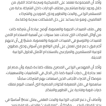
وأكد أن المجموعة تعتمد على اللامركزية وسرعة اتخاذ القرار، من
خلال وجود ترابط مباشر بين مختلف الإدارات داخل الشركة، بداية من
المستثمر الزراعي والبحث والتطوير وحتى الموردين والشركاء
العالميين، وهو ما يساعد على حل المشكلات بسرعة وكفاءة.
وفي ملف المبيدات الحيوية والعضوية، أوضح عبادة أن شركته كانت
من أوائل الشركات التي تحدثت منذ سنوات عن أهمية الاستخدام الآمن
للمبيدات والتوسع في المبيدات الحيوية والعضوية، مشيرًا إلى أن لديهم
أكبر فرق دعم فني تعمل على أرض الواقع من أسوان وحتى مطروح،
لتوعية المستثمرين والمزارعين بالاستخدام الأمثل للحلول الزراعية
الحديثة.
وأكد أن المهندس الزراعي المصري يمتلك كفاءة كبيرة، وأن مصر لم
تعد بحاجة إلى خبرات أجنبية كما كان الحال في الثمانينيات والتسعينيات،
موضحًا أن الخبراء الأجانب الذين استعانت بهم الشركات سابقًا
ساهموا في نقل المعرفة للكوادر المصرية التي أصبحت اليوم تمتلك
خبرات قوية وقادرة على التطوير والابتكار.
وأضاف أن دعم التجارب الزراعية والبحث العلمي يمثل عنصرًا أساسيًا في
نجاح القطاع الزراعي، مؤكدًا أن “لغة النبات” والتجارب الحقلية تمنح