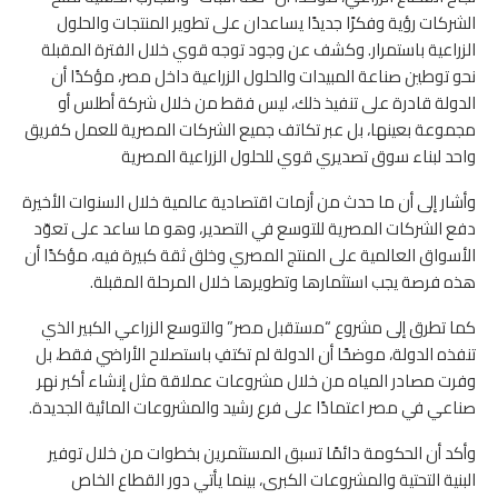
الشركات رؤية وفكرًا جديدًا يساعدان على تطوير المنتجات والحلول
الزراعية باستمرار. وكشف عن وجود توجه قوي خلال الفترة المقبلة
نحو توطين صناعة المبيدات والحلول الزراعية داخل مصر، مؤكدًا أن
الدولة قادرة على تنفيذ ذلك، ليس فقط من خلال شركة أطلس أو
مجموعة بعينها، بل عبر تكاتف جميع الشركات المصرية للعمل كفريق
واحد لبناء سوق تصديري قوي للحلول الزراعية المصرية
وأشار إلى أن ما حدث من أزمات اقتصادية عالمية خلال السنوات الأخيرة
دفع الشركات المصرية للتوسع في التصدير، وهو ما ساعد على تعوّد
الأسواق العالمية على المنتج المصري وخلق ثقة كبيرة فيه، مؤكدًا أن
هذه فرصة يجب استثمارها وتطويرها خلال المرحلة المقبلة.
كما تطرق إلى مشروع “مستقبل مصر” والتوسع الزراعي الكبير الذي
تنفذه الدولة، موضحًا أن الدولة لم تكتفِ باستصلاح الأراضي فقط، بل
وفرت مصادر المياه من خلال مشروعات عملاقة مثل إنشاء أكبر نهر
صناعي في مصر اعتمادًا على فرع رشيد والمشروعات المائية الجديدة.
وأكد أن الحكومة دائمًا تسبق المستثمرين بخطوات من خلال توفير
البنية التحتية والمشروعات الكبرى، بينما يأتي دور القطاع الخاص