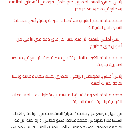
رئيس أطلس: المنتج المصري أصبح حاضرًا بقوة في الأسواق العالمية
و«صنع في مصر» مصدر فخر
محمد عبادة: دمج الشباب مع أصحاب الخبرات يحقق أسرع معدلات
النمو داخل الشركات
رئيس أطلس للتنمية الزراعية: لدينا أكبر فرق دعم فني زراعي من
أسوان حتى مطروح
محمد عبادة: التغيرات المناخية تمنح مصر فرصة للتوسع في محاصيل
تصديرية جديدة
رئيس أطلس: المهندس الزراعي المصري يمتلك كفاءة عالية ولسنا
بحاجة لخبرات أجنبية
محمد عبادة: الحكومة تسبق المستثمرين بخطوات عبر المشروعات
القومية والبنية التحتية الحديثة
في حوار موسع على منصة “القرار” المتخصصة في الزراعة والغذاء،
استضافت المهندس محمد عبادة، عضو مجلس إدارة كلية الزراعة
بجامعة دمنهور، وعضو جمعيات المستثمرين العرب، ورئيس مجلس