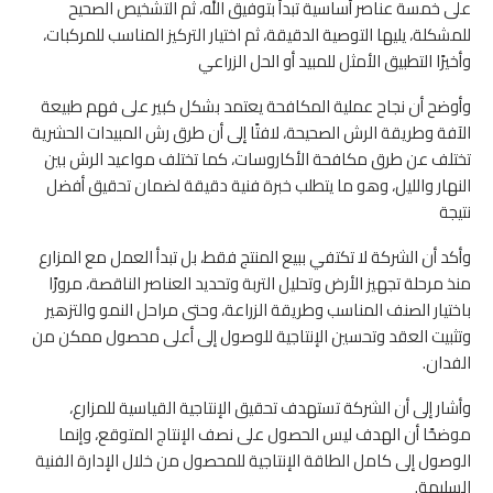
على خمسة عناصر أساسية تبدأ بتوفيق الله، ثم التشخيص الصحيح
للمشكلة، يليها التوصية الدقيقة، ثم اختيار التركيز المناسب للمركبات،
وأخيرًا التطبيق الأمثل للمبيد أو الحل الزراعي
وأوضح أن نجاح عملية المكافحة يعتمد بشكل كبير على فهم طبيعة
الآفة وطريقة الرش الصحيحة، لافتًا إلى أن طرق رش المبيدات الحشرية
تختلف عن طرق مكافحة الأكاروسات، كما تختلف مواعيد الرش بين
النهار والليل، وهو ما يتطلب خبرة فنية دقيقة لضمان تحقيق أفضل
نتيجة
وأكد أن الشركة لا تكتفي ببيع المنتج فقط، بل تبدأ العمل مع المزارع
منذ مرحلة تجهيز الأرض وتحليل التربة وتحديد العناصر الناقصة، مرورًا
باختيار الصنف المناسب وطريقة الزراعة، وحتى مراحل النمو والتزهير
وتثبيت العقد وتحسين الإنتاجية للوصول إلى أعلى محصول ممكن من
الفدان.
وأشار إلى أن الشركة تستهدف تحقيق الإنتاجية القياسية للمزارع،
موضحًا أن الهدف ليس الحصول على نصف الإنتاج المتوقع، وإنما
الوصول إلى كامل الطاقة الإنتاجية للمحصول من خلال الإدارة الفنية
السليمة.