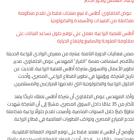
وعباد الشمس وبذور الخضر
عوض الحلفاوي: أطلس لا تبيع منتجات فقط بل تقدم منظومة
متكاملة من المبيدات والأسمدة والتكنولوجيا
أطلس للتنمية الزراعية: نعمل على توفير حلول تساعد النباتات على
مقاومة الملوحة والصقيع وارتفاع الحرارة
ضمن فعاليات الدورة الثامنة عشرة من معرض الوادي للزراعة الحديثة
بالأقصر، استضافت منصة “القرار” المهندس عوض الحلفاوي، مدير
تطوير الأعمال والتسويق بشركة أطلس للتنمية الزراعية، للحديث عن
تاريخ الشركة، ورؤيتها في تطوير القطاع الزراعي المصري، وأحدث
الحلول الزراعية والتكنولوجية التي تقدمها للمزارعين والمستثمرين.
وأكد المهندس عوض الحلفاوي أن شركة أطلس تمتلك تاريخًا يمتد
لأكثر من 35 عامًا داخل السوق المصري، مشيرًا إلى أن الشركة شهدت
تطورًا كبيرًا خلال السنوات الماضية، وأصبحت تقدم حلولًا زراعية متكاملة
تخدم المزارع المصري وتواكب التطورات العالمية في قطاع الزراعة.
وأوضح أن أطلس لا تعتمد فقط على توفير المواد الفعالة التقليدية،
وإنما تعمل دائمًا على إدخال أحدث المواد الفعالة المستخدمة عالميًا،