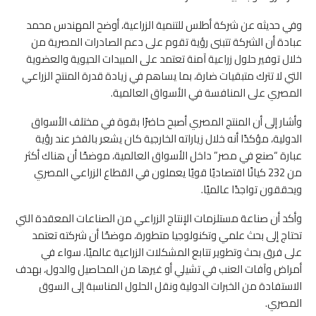
وفي حديثه عن شركة أطلس للتنمية الزراعية، أوضح المهندس محمد
عبادة أن الشركة تتبنى رؤية تقوم على دعم الصادرات المصرية من
خلال توفير حلول زراعية آمنة تعتمد على المبيدات الحيوية والعضوية
التي لا تترك متبقيات ضارة، بما يساهم في زيادة قدرة المنتج الزراعي
المصري على المنافسة في الأسواق العالمية.
وأشار إلى أن المنتج المصري أصبح حاضرًا بقوة في مختلف الأسواق
الدولية، مؤكدًا أنه خلال زياراته الخارجية كان يشعر بالفخر عند رؤية
عبارة “صنع في مصر” داخل الأسواق العالمية، موضحًا أن هناك أكثر
من 232 كيانًا اقتصاديًا قويًا يعملون في القطاع الزراعي المصري
ويحققون تواجدًا عالميًا.
وأكد أن صناعة مستلزمات الإنتاج الزراعي من الصناعات المعقدة التي
تحتاج إلى بحث علمي وتكنولوجيا متطورة، موضحًا أن شركته تعتمد
على فرق بحث وتطوير تتابع المشكلات الزراعية عالميًا، سواء في
أمراض وآفات العنب في تشيلي أو غيرها من المحاصيل والدول، بهدف
الاستفادة من الخبرات الدولية ونقل الحلول المناسبة إلى السوق
المصري.