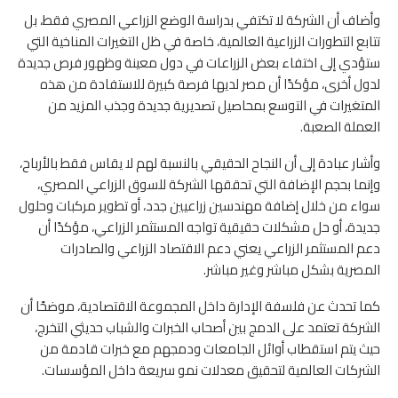
وأضاف أن الشركة لا تكتفي بدراسة الوضع الزراعي المصري فقط، بل
تتابع التطورات الزراعية العالمية، خاصة في ظل التغيرات المناخية التي
ستؤدي إلى اختفاء بعض الزراعات في دول معينة وظهور فرص جديدة
لدول أخرى، مؤكدًا أن مصر لديها فرصة كبيرة للاستفادة من هذه
المتغيرات في التوسع بمحاصيل تصديرية جديدة وجذب المزيد من
العملة الصعبة.
وأشار عبادة إلى أن النجاح الحقيقي بالنسبة لهم لا يقاس فقط بالأرباح،
وإنما بحجم الإضافة التي تحققها الشركة للسوق الزراعي المصري،
سواء من خلال إضافة مهندسين زراعيين جدد، أو تطوير مركبات وحلول
جديدة، أو حل مشكلات حقيقية تواجه المستثمر الزراعي، مؤكدًا أن
دعم المستثمر الزراعي يعني دعم الاقتصاد الزراعي والصادرات
المصرية بشكل مباشر وغير مباشر.
كما تحدث عن فلسفة الإدارة داخل المجموعة الاقتصادية، موضحًا أن
الشركة تعتمد على الدمج بين أصحاب الخبرات والشباب حديثي التخرج،
حيث يتم استقطاب أوائل الجامعات ودمجهم مع خبرات قادمة من
الشركات العالمية لتحقيق معدلات نمو سريعة داخل المؤسسات.