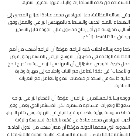
للاستفادة من هذه الاستثمارات والبناء عليها لتحقيق التنمية.
وفي رسائله المختلفة، دعا المهندس محمد عبادة المزارع المصري إلى
الاهتمام بالعلم الحديث والاستعانة بالمهندس الزراعي والعمل وفق
أساليب مدروسة من أجل إنتاج محصول عالي الجودة قابل للتصدير
ويحقق عائدًا اقتصاديًا أكبر.
كما وجه رسالة لطلاب كلية الزراعة، مؤكدًا أن الزراعة أصبحت من أهم
المجالات الواعدة في مصر، وأن التوسع الزراعي المستمر يخلق فرص
عمل كبيرة للخريجين، مشيرًا إلى أن المهندس الزراعي يشبه “جراح المخ
والأعصاب” في دقة التعامل مع النبات واحتياجه إلى مهارة وخبرة
عالية خاصة في استخدام منظمات النمو والتعامل مع التغيرات
المناخية.
ووجه رسالة للمستثمرين الزراعيين، مؤكدًا أن القطاع الزراعي يواجه
ضغوطًا وتغيرات اقتصادية مستمرة، لكن المستثمر الذي يعمل وفق
خطط مدروسة ورؤية واضحة يحقق النجاح في النهاية. وفي ختام الحوار،
أعرب المهندس محمد عبادة عن فخره بالقيادة السياسية والرؤية
التنموية التي تنفذها الدولة، مؤكدًا أن مصر أصبحت من الدول الجاذبة
للاستثمار عالميًا بفضل الاستقرار السياسي والبنية التحتية والمشروعات