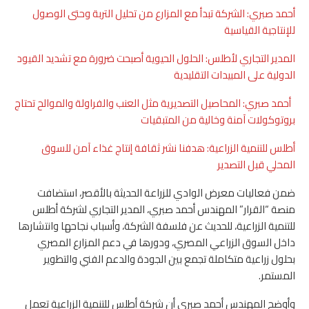
أحمد صبري: الشركة تبدأ مع المزارع من تحليل التربة وحتى الوصول
للإنتاجية القياسية
المدير التجاري لأطلس: الحلول الحيوية أصبحت ضرورة مع تشديد القيود
الدولية على المبيدات التقليدية
أحمد صبري: المحاصيل التصديرية مثل العنب والفراولة والموالح تحتاج
بروتوكولات آمنة وخالية من المتبقيات
أطلس للتنمية الزراعية: هدفنا نشر ثقافة إنتاج غذاء آمن للسوق
المحلي قبل التصدير
ضمن فعاليات معرض الوادي للزراعة الحديثة بالأقصر، استضافت
منصة “القرار” المهندس أحمد صبري، المدير التجاري لشركة أطلس
للتنمية الزراعية، للحديث عن فلسفة الشركة، وأسباب نجاحها وانتشارها
داخل السوق الزراعي المصري، ودورها في دعم المزارع المصري
بحلول زراعية متكاملة تجمع بين الجودة والدعم الفني والتطوير
المستمر.
وأوضح المهندس أحمد صبري أن شركة أطلس للتنمية الزراعية تعمل