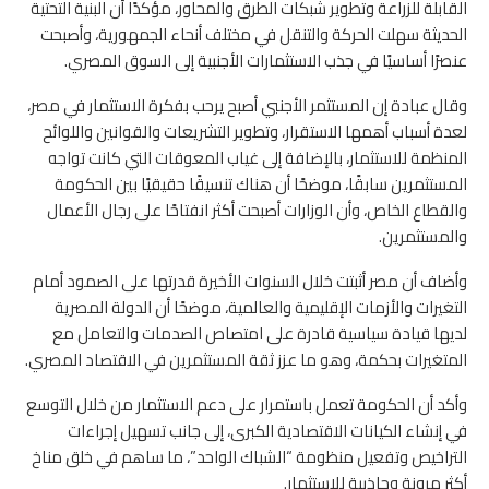
القابلة للزراعة وتطوير شبكات الطرق والمحاور، مؤكدًا أن البنية التحتية
الحديثة سهلت الحركة والتنقل في مختلف أنحاء الجمهورية، وأصبحت
عنصرًا أساسيًا في جذب الاستثمارات الأجنبية إلى السوق المصري.
وقال عبادة إن المستثمر الأجنبي أصبح يرحب بفكرة الاستثمار في مصر،
لعدة أسباب أهمها الاستقرار، وتطوير التشريعات والقوانين واللوائح
المنظمة للاستثمار، بالإضافة إلى غياب المعوقات التي كانت تواجه
المستثمرين سابقًا، موضحًا أن هناك تنسيقًا حقيقيًا بين الحكومة
والقطاع الخاص، وأن الوزارات أصبحت أكثر انفتاحًا على رجال الأعمال
والمستثمرين.
وأضاف أن مصر أثبتت خلال السنوات الأخيرة قدرتها على الصمود أمام
التغيرات والأزمات الإقليمية والعالمية، موضحًا أن الدولة المصرية
لديها قيادة سياسية قادرة على امتصاص الصدمات والتعامل مع
المتغيرات بحكمة، وهو ما عزز ثقة المستثمرين في الاقتصاد المصري.
وأكد أن الحكومة تعمل باستمرار على دعم الاستثمار من خلال التوسع
في إنشاء الكيانات الاقتصادية الكبرى، إلى جانب تسهيل إجراءات
التراخيص وتفعيل منظومة “الشباك الواحد”، ما ساهم في خلق مناخ
أكثر مرونة وجاذبية للاستثمار.