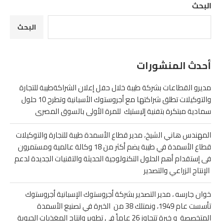
البحث
البحث
أحدث المنشورات
مديرو القطاعات بشركة طيبة خلال حفل إعلان الشراكةطيبة للتجارة
والتوكيلات تطلق شراكتها مع أجروستوك الأسبانية وتطرح 10 حلول
سمادية مبتكرة بتفنية إليستيك للمرة الأولى بالسوق المصرى
المهندس هاني الشيخ، مدير قطاع الأسمدة طيبة للتجارة والتوكيلات
قطاع الأسمدة في طيبة يضم أكثر من 18 وكالة عالمية ومستمرون
فى إستقدام أهم الحلول التكنولوجية الحديثة والتقنيات الجديدة لدعم
الإنتاج الزراعي والتصدير
خوان جارسه ، مدير التصدير بشركة أجروستوك الإسبانية أجروستوك
تأسست عام 1949، ونمتلك 38 من الخبرة في تصنيع الأسمدة
المتخصصة و خبرة تتجاوز 26 عاماً في تطوير وإنتاج المغذيات الحيوية