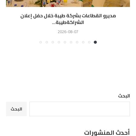
مديرو القطاعات بشركة طيبة خلال حفل إعلان
الشراكةطيبة...
2026-08-07
البحث
البحث
أحدث المنشورات