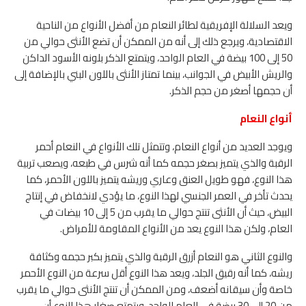
ويعد السلالة الإفريقية لطائر النعام من أفضل الأنواع من الناحية
الاقتصادية، ويرجع ذلك إلى أنه من الممكن أن تضع الأنثى حوالي من
50 إلى 100 بيضة في العام الواحد، ويتمتع الذكر بلونه الأسود الداكن
والريش الأبيض في الجوانب، بينما تمتاز الأنثى باللون البني بالإضافة إلى
أن حجمها أصغر من حجم الذكر.
أنواع النعام
ويوجد العديد من أنواع النعام، وتتمثل تلك الأنواع في النعام أحمر
الرقبة والذي يتميز بصغر حجمه كما أنه شرس في طبعه، ويصعب تربية
هذا النوع، فهو طويل العنق وعاري وريشه يتميز باللون الأحمر، كما
يحدث تأخر في العمر الجنسي لهذا النوع، ما يؤدي لانخفاض في إنتاج
البيض، حيث أن الأنثى تنتج حوالي ما يقرب من 5 إلى 10 بيضات في
العام، ولكن هذا النوع يعد من الأنواع المقاومة للأمراض.
والنوع الثاني هو النعام أزرق الرقبة والذي يتميز بكبر حجمه وكثافة
ريشه، كما أنه رقيق الجلد، ويعد هذا النوع أقل سرعة من النوع الأحمر
خاصة وأن سيقانه أضعف، ومن الممكن أن تنتج الأنثى حوالي ما يقرب
من 20 إلى 30 بيضة في العام الواحد، ويتمتع صغار هذا النوع أن