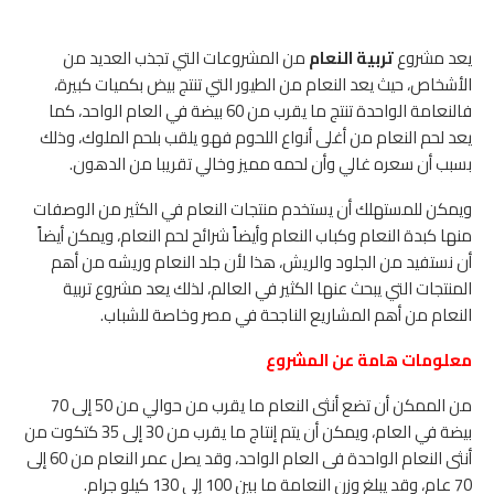
يعد مشروع
تربية النعام
من المشروعات التي تجذب العديد من
الأشخاص، حيث يعد النعام من الطيور التي تنتج بيض بكميات كبيرة،
فالنعامة الواحدة تنتج ما يقرب من 60 بيضة في العام الواحد، كما
يعد لحم النعام من أغلى أنواع اللحوم فهو يلقب بلحم الملوك، وذلك
بسبب أن سعره غالي وأن لحمه مميز وخالي تقريبا من الدهون.
ويمكن للمستهلك أن يستخدم منتجات النعام في الكثير من الوصفات
منها كبدة النعام وكباب النعام وأيضاً شرائح لحم النعام، ويمكن أيضاً
أن نستفيد من الجلود والريش، هذا لأن جلد النعام وريشه من أهم
المنتجات التي يبحث عنها الكثير في العالم، لذلك يعد مشروع تربية
النعام من أهم المشاريع الناجحة في مصر وخاصة للشباب.
معلومات هامة عن المشروع
من الممكن أن تضع أنثى النعام ما يقرب من حوالي من 50 إلى 70
بيضة في العام، ويمكن أن يتم إنتاج ما يقرب من 30 إلى 35 كتكوت من
أنثى النعام الواحدة فى العام الواحد، وقد يصل عمر النعام من 60 إلى
70 عام، وقد يبلغ وزن النعامة ما بين 100 إلى 130 كيلو جرام.