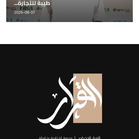
ة...
طيبة للتجارة...
2026-08-07
2026-0
القرار الإخباري
| منصة إخبارية شاملة