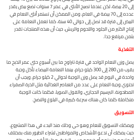
إلى 20 بيضة، لكن عندما تصبح الأنثى في عمر 7 سنوات تضع بيض يقدر
عدده إلى 70 بيضة في العام، ومن الممكن أن تستمر أنثى النعام في
البيض إلى فترة قد تصل إلى حوالي 40 سنة، كما تعمل النعامة على
إنتاج الكثير من الجلود واللحوم والريش، حيث أن هذه المنتجات تقدر
بثمن مرتفع جدا.
التغذية
يصل وزن النعام الواحد في فترة تتراوح ما بين أسبوع حتى عمر الذبح ما
يقرب من 280 إلى 300 كيلو جرام، بينما النعامة البيضاء تأكل وجبة
واحدة في اليوم قد يصل وزن الوجبة لحوالي 2 كيلو جرام، ويجب أن
تحتوي وجبة النعام على عدد من العناصر الغذائية مثل الذرة الصفراء
المطحونة، البرسيم الحجازي، والفول الصويا، فكلما كانت الوجبة
متكاملة كلما كان هناك سرعة كبيرة في البلوغ والنضج.
التسويق
ويمكنك التسويق للنعام وهو حي وذلك منذ البدء في هذا المشروع،
حيث يمكنك أن تدعو الأشخاص والمواطنين لشراء الطيور منك بمختلف