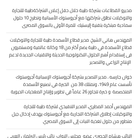
مديرو القطاعات بشركة طيبة خلال حفل إعلان الشراكةطيبة للتجارة
والتوكيلات تطلق شراكتها مع أجروستوك الأسبانية وتطرح 10 حلول
سمادية مبتكرة بتفنية إليستيك للمرة الأولى بالسوق المصرى
المهندس هاني الشيخ، مدير قطاع الأسمدة طيبة للتجارة والتوكيلات
قطاع الأسمدة في طيبة يضم أكثر من 18 وكالة عالمية ومستمرون
فى إستقدام أهم الحلول التكنولوجية الحديثة والتقنيات الجديدة لدعم
الإنتاج الزراعي والتصدير
خوان جارسه ، مدير التصدير بشركة أجروستوك الإسبانية أجروستوك
تأسست عام 1949، ونمتلك 38 من الخبرة في تصنيع الأسمدة
المتخصصة و خبرة تتجاوز 26 عاماً في تطوير وإنتاج المغذيات الحيوية
المهندس أحمد المطري، المدير التنفيذي لشركة طيبة للتجارة
والتوكيلات إطلاق الشراكة التجارية مع أجروستوك يهدف إدخال جيل
متطور من حلول تغذية النبات إلى السوق المصري
النائب هشام الحصري عضو مجلس النواب نائب رئيس البرلمان العربي