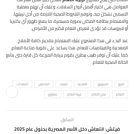
العوامل هي اختيار أفضل أنواع السلالات، وعليك أن تهتم بعملية
التسمين بشكل جيد، وتوفير الشروط الصحية اللازمة من أجل تربيتها،
والاهتمام بنظافة المكان بصورة مستمرة، ما يمنع ظهور أي بكتيريا
أو فيروسات قد تؤدي لتعرض النعام للكثير من الأمراض.
عند البدء في هذا المشروع عليك الاهتمام بتقديم كافة الأملاح
المعدنية والفيتامينات للنعام، هذا يساعد على تقوية مناعة النعام،
كما عليك أن توفر طبيب بيطري يقوم بزيارة المزرعة كل فترة حتى يتابع
الحالة الصحية للنعام.
البيع
التسويق
التغذية
الشراء
العاملين
المعدات
النعام
بيض النعام
تربية النعام
مشروع
السابق
فيتش: انتعاش دخل الأسر المصرية بحلول عام 2025