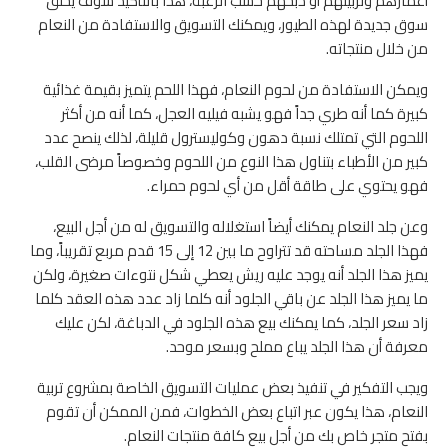
أعمارهم وتربيتهم أو ذبحهم حسب الرغبة، هذا بالتأكيد سوف يخلق
سوق جديدة لهذه الطيور، ويمكنك التسويق والاستفادة من النعام
من خلال منتجاته.
ويمكن الاستفادة من لحوم النعام، فهذا اللحم يتميز بقيمة غذائية
كبيرة كما أنه طري جداً فهو يشبه فيليه العجل، كما أنه من أكثر
اللحوم التي تمتلك نسبة دهون وكوليسترول قليلة، لذلك ينصح عدد
كبير من الأطباء بتناول هذا النوع من اللحوم وخصوصاً مرضى القلب،
فهو يحتوي على طاقة أقل من أي لحوم حمراء.
وعن جلد النعام يمكنك أيضاً استغلاله والتسويق له من أجل البيع،
فهذا الجلد مساحته قد تتراوح ما بين 12 إلى 15 قدم مربع تقريباً، وما
يميز هذا الجلد أنه يوجد عليه ريش يعطي شكل نتوءات صغيرة، ولكن
ما يميز هذا الجلد عن باقي الجلود أنه كلما زاد عدد هذه العقد كلما
زاد سعر الجلد، كما يمكنك بيع هذه الجلود في الدباغة، لكن عليك
معرفة أن هذا الجلد يباع مملح وبسعر موحد.
ويجب التفكير في تنفيذ بعض عمليات التسويق الخاصة بمشروع تربية
النعام، هذا يكون عبر اتباع بعض الخطوات، فمن الممكن أن تقوم
بفتح متجر خاص بك من أجل بيع كافة منتجات النعام.