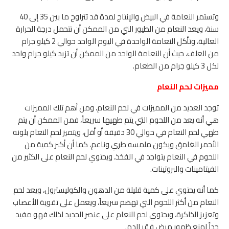
وتستمر النعامة في البيض والإنتاج لمدة قد تتراوح ما بين 35 إلى 40
سنة، ويعد النعام من الطيور التي من الممكن أن تتحمل درجة الحرارة
العالية، وتأكل النعامة الواحدة في اليوم الواحد حوالي 2 كيلو جرام
من العلف، حيث أن النعامة الواحد من الممكن أن تزيد كيلو جرام واحد
لكل 3 كيلو جرام من الطعام.
مميزات لحم النعام
توجد العديد من المميزات في لحم النعام، ومن أهم تلك المميزات
هي أنه يعد من اللحوم التي يتم طهيها سريعاً، فمن الممكن أن يتم
طهي لحم النعام في حوالي 30 دقيقة أو أقل، ويتميز لحم النعام بلونه
الأحمر الغامق ويكون ملمسه طري وناعم، كما أن أكبر كمية من
اللحوم في النعام يتواجد في الفخذ، ويحتوي لحم النعام على الكثير من
الفيتامينات والبروتينات.
كما أنه يحتوي على كمية قليلة من الدهون والكوليسترول، ويعد لحم
النعام من أكثر اللحوم التي تهضم سريعاً، ويعمل على تقوية الأعصاب
وتعزيز الذاكرة، ويحتوي لحم النعام على عنصر الحديد لذلك فهو مفيد
جداً لمنع ظهور مرض فقر الدم.