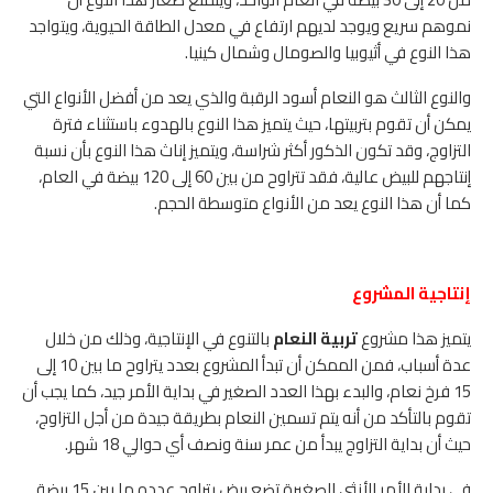
نموهم سريع ويوجد لديهم ارتفاع في معدل الطاقة الحيوية، ويتواجد
هذا النوع في أثيوبيا والصومال وشمال كينيا.
والنوع الثالث هو النعام أسود الرقبة والذي يعد من أفضل الأنواع التي
يمكن أن تقوم بتربيتها، حيث يتميز هذا النوع بالهدوء باستثناء فترة
التزاوج، وقد تكون الذكور أكثر شراسة، ويتميز إناث هذا النوع بأن نسبة
إنتاجهم للبيض عالية، فقد تتراوح من بين 60 إلى 120 بيضة في العام،
كما أن هذا النوع يعد من الأنواع متوسطة الحجم.
إنتاجية المشروع
يتميز هذا مشروع
تربية النعام
بالتنوع في الإنتاجية، وذلك من خلال
عدة أسباب، فمن الممكن أن تبدأ المشروع بعدد يتراوح ما بين 10 إلى
15 فرخ نعام، والبدء بهذا العدد الصغير في بداية الأمر جيد، كما يجب أن
تقوم بالتأكد من أنه يتم تسمين النعام بطريقة جيدة من أجل التزاوج،
حيث أن بداية التزاوج يبدأ من عمر سنة ونصف أي حوالي 18 شهر.
في بداية الأمر الأنثى الصغيرة تضع بيض يتراوح عدده ما بين 15 بيضة