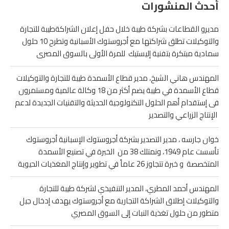
أحدث المنشورات
مديرو القطاعات بشركة طيبة خلال حفل إعلان الشراكةطيبة للتجارة
والتوكيلات تطلق شراكتها مع أجروستوك الأسبانية وتطرح 10 حلول
سمادية مبتكرة بتفنية إليستيك للمرة الأولى بالسوق المصرى
المهندس هاني الشيخ، مدير قطاع الأسمدة طيبة للتجارة والتوكيلات
قطاع الأسمدة في طيبة يضم أكثر من 18 وكالة عالمية ومستمرون
فى إستقدام أهم الحلول التكنولوجية الحديثة والتقنيات الجديدة لدعم
الإنتاج الزراعي والتصدير
خوان جارسه ، مدير التصدير بشركة أجروستوك الإسبانية أجروستوك
تأسست عام 1949، ونمتلك 38 من الخبرة في تصنيع الأسمدة
المتخصصة و خبرة تتجاوز 26 عاماً في تطوير وإنتاج المغذيات الحيوية
المهندس أحمد المطري، المدير التنفيذي لشركة طيبة للتجارة
والتوكيلات إطلاق الشراكة التجارية مع أجروستوك يهدف إدخال جيل
متطور من حلول تغذية النبات إلى السوق المصري