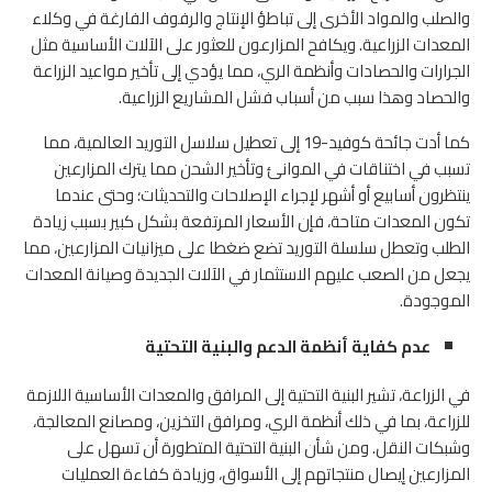
والصلب والمواد الأخرى إلى تباطؤ الإنتاج والرفوف الفارغة في وكلاء
المعدات الزراعية. ويكافح المزارعون للعثور على الآلات الأساسية مثل
الجرارات والحصادات وأنظمة الري، مما يؤدي إلى تأخير مواعيد الزراعة
والحصاد وهذا سبب من أسباب فشل المشاريع الزراعية.
كما أدت جائحة كوفيد-19 إلى تعطيل سلاسل التوريد العالمية، مما
تسبب في اختناقات في الموانئ وتأخير الشحن مما يترك المزارعين
ينتظرون أسابيع أو أشهر لإجراء الإصلاحات والتحديثات؛ وحتى عندما
تكون المعدات متاحة، فإن الأسعار المرتفعة بشكل كبير بسبب زيادة
الطلب وتعطل سلسلة التوريد تضع ضغطا على ميزانيات المزارعين، مما
يجعل من الصعب عليهم الاستثمار في الآلات الجديدة وصيانة المعدات
الموجودة.
عدم كفاية أنظمة الدعم والبنية التحتية
في الزراعة، تشير البنية التحتية إلى المرافق والمعدات الأساسية اللازمة
للزراعة، بما في ذلك أنظمة الري، ومرافق التخزين، ومصانع المعالجة،
وشبكات النقل. ومن شأن البنية التحتية المتطورة أن تسهل على
المزارعين إيصال منتجاتهم إلى الأسواق، وزيادة كفاءة العمليات