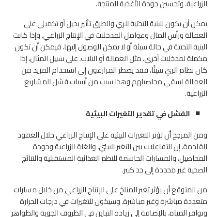
الزراعية، وتحسين جودة الأغذية المنتجة.
يمكن أن يكون للبنية التحتية للري والطرق تأثير بديل أو تكميلي على
العمالة ورأس المال وعوامل المدخلات في الإنتاج الزراعي. وإذا كانت
البنية التحتية في حالة سيئة أو لا يمكن الوصول إليها، فيمكن أن تكون
مكملة لمدخلات أخرى، مثل العمالة أو الآلات. على سبيل المثال، إذا
كان نظام الري سيئًا، فقد يضطر المزارعون إلى استخدام المزيد من
العمالة لسقي محاصيلهم وهذا سبب من أسباب فشل المشاريع
الزراعية.
الفشل في تقدير التغيرات البيئية
ومن المرجح أن تؤثر التغيرات البيئية على الإنتاج الزراعي خلال العقود
القادمة. إن التفاعلات بين التغير البيئي، والغلة الزراعية وجودة
المحاصيل، والمسارات الحاسمة للنظم الغذائية المستقبلية والنتائج
الصحية غير محددة إلى حد كبير.
من المتوقع أن يؤثر تغير المناخ على الإنتاج الزراعي من خلال مسارات
متعددة مباشرة وغير مباشرة. وسيكون للتغيرات في درجات الحرارة
وتوافر المياه، بالإضافة إلى زيادة التباين في الظروف الجوية والظواهر