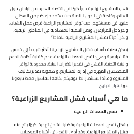
تلعب المشاريع الزراعية دوراً كبيرًا في اقتصاد العديد من البلدان حول
العالم، وخاصة في الدول النامية حيث يعتمد جزء كبير من السكان
عليها في معيشتهم، حيث توفر المشاريع الزراعية فرص عمل للشباب،
وتدر دخل للمزارعين، وتعزز التنمية الاقتصادية في المناطق الريفية.
ولكن أحيانًا تفشل المشاريع الزراعية…لماذا؟
يُمكن تصنيف أسباب فشل المشاريع الزراعية الأكثر شيوعاً إلى خمس
فئات رئيسية وهي: نقص المعدات الزراعية، عدم كفاية أنظمة الدعم
والبنية التحتية، الفشل في تقدير التغيرات البيئية، محدودية توافر
المتخصصين المهرة في إدارة المشاريع، و صعوبة تقدير تكاليف
المشروع وعائد الاستثمار، لذا نوفيكم بكافة التفاصيل فقط تابعونا
عبر
القرار الخباري
ما هي أسباب فشل المشاريع الزراعية؟
نقص المعدات الزراعية
يشكل نقص المعدات الزراعية وقضايا الشحن تهديدًا كبيرًا ينتج عنه
فشل المشاريع الزراعية. وقد أدى النقص في أشباه الموصلات