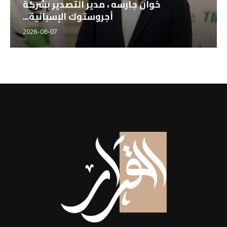
لمدير التنفيذي
خوان جارسه ، مدير ال
 طيبة للتجارة...
أجروستوك ا
2026-08-07