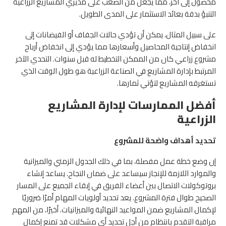
محصول إلى آخر، مما يجعل من الصعب على مديري المشاريع الزراعية
التنبؤ بدقة بعائد الاستثمار على المدى الطويل.
على سبيل المثال، يمكن أن تؤدي حالات الجفاف أو الفيضانات إلى
انخفاض إنتاجية المحاصيل وأسعارها مما يؤدي إلى انخفاض أرباح
مشروع زراعي كان من الممكن التخطيط له قبل سنوات. التحدي الآخر
المرتبط بإدارة المشاريع في الصناعة الزراعية هو طول الوقت الذي
تستغرقه المشاريع لتؤتي ثمارها.
أفضل الممارسات لإدارة المشاريع
الزراعية
تحديد أهداف واضحة للمشروع
إن وضع خطة عمل مفصلة، بما في ذلك الجدول الزمني والميزانية
والموارد اللازمة للإنجاز سيساعد على ضمان النجاح. يساعد إنشاء
بروتوكولات الاتصال بين أعضاء الفريق في إبقاء الجميع على المسار
الصحيح طوال فترة المشروع. يعد تحديد أولويات المهام أمرًا ضروريًا
لإكمال المشاريع ضمن المواعيد النهائية والميزانيات. أخيرًا، من المهم
مراقبة التقدم بانتظام من أجل تحديد أي مشكلات قد تمنع إكمال