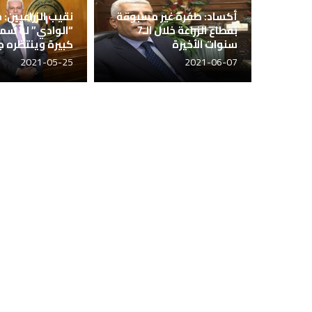
أكساد: طفرة غير مسبوقة
نقيب الزراعيين:
بقطاع الزراعة خلال الـ7
“الوادي” له سم
سنوات الأخيرة
كبيرة وينتظره ج
2021-05-25
2021-06-07