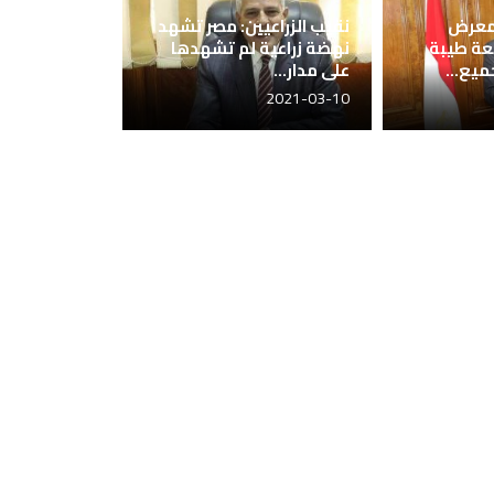
 معرض
نقيب الزراعيين: مصر تشهد
عة طيبة
نهضة زراعية لم تشهدها
ميع...
على مدار...
2021-03-10