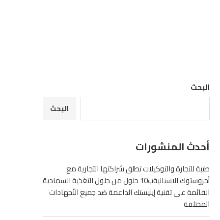
البحث
البحث
أحدث المنشورات
طيبة للتجارة والتوكيلات تطلق شراكتها التجارية مع
أجروستوك الاسبانيةب10 حلول من حلول التغذية السمادية
القائمة على تقنية إيليستك الداعمة ضد جميع الأجهادات
المختلفة