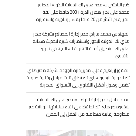
كبير الباحثين بـ«مصر هاي تك الدولية للبذور» الدكتور
محمد على نصر هجين الذرة 2031 حافظ على ثقة
المزارعين لأكثر من 20 عاماً بفضل إنتاجيته واستقراره
المهندس محمد سراج، مدير إدارة المصانع بشركة مصر
هاي تك الدولية للبذور واستثمارات كبيرة لتحديث مصانع
هاى تك وتطبيق أحدث التقنيات العالمية في تجهيز
التقاوي
الدكتور إبراهيم عدلي، مدير إدارة الجودة بشركة مصر هاي
تك الدولية للبذور: هاى تك تطبق ثلاث مراحل رقابية صارمة
تضمن وصول أفضل التقاوي إلى الأسواق المصرية
عماد عادل مدير إدارة الآباء بـ«مصر هاي تك الدولية
للبذور:مصر هاي تك تحافظ على نقاء سلالاتها الوراثية عبر
منظومة رقابية متكاملة من الحقل إلى المخزن