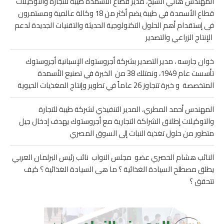
المهندس هاني الشيخ، مدير قطاع الأسمدة طيبة للتجارة والتوكيلات
قطاع الأسمدة في طيبة يضم أكثر من 18 وكالة عالمية ومستمرون
فى إستقدام أهم الحلول التكنولوجية الحديثة والتقنيات الجديدة لدعم
الإنتاج الزراعي والتصدير
خوان جارسه ، مدير التصدير بشركة أجروستوك الإسبانية أجروستوك
تأسست عام 1949، ونمتلك 38 من الخبرة في تصنيع الأسمدة
المتخصصة و خبرة تتجاوز 26 عاماً في تطوير وإنتاج المغذيات الحيوية
المهندس أحمد المطري، المدير التنفيذي لشركة طيبة للتجارة
والتوكيلات إطلاق الشراكة التجارية مع أجروستوك يهدف إدخال جيل
متطور من حلول تغذية النبات إلى السوق المصري
النائب هشام الحصري عضو مجلس النواب نائب رئيس البرلمان العربي
يطلق مصطلح السيادة الغذائية ؟ ما هى السيادة الغذائية ؟ كيف
تتحقق ؟