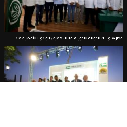
مصر هاى تك الدولية للبذور بفاعليات معرض الوادى بالأقصر صعيد...