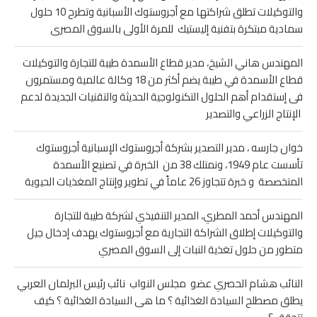
والتوكيلات تطلق شراكتها مع أجروستوك الأسبانية وتطرح 10 حلول
سمادية مبتكرة بتفنية إليستيك للمرة الأولى بالسوق المصرى
المهندس هاني الشيخ، مدير قطاع الأسمدة طيبة للتجارة والتوكيلات
قطاع الأسمدة في طيبة يضم أكثر من 18 وكالة عالمية ومستمرون
فى إستقدام أهم الحلول التكنولوجية الحديثة والتقنيات الجديدة لدعم
الإنتاج الزراعي والتصدير
خوان جارسه ، مدير التصدير بشركة أجروستوك الإسبانية أجروستوك
تأسست عام 1949، ونمتلك 38 من الخبرة في تصنيع الأسمدة
المتخصصة و خبرة تتجاوز 26 عاماً في تطوير وإنتاج المغذيات الحيوية
المهندس أحمد المطري، المدير التنفيذي لشركة طيبة للتجارة
والتوكيلات إطلاق الشراكة التجارية مع أجروستوك يهدف إدخال جيل
متطور من حلول تغذية النبات إلى السوق المصري
النائب هشام الحصري عضو مجلس النواب نائب رئيس البرلمان العربي
يطلق مصطلح السيادة الغذائية ؟ ما هى السيادة الغذائية ؟ كيف