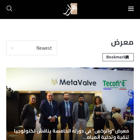
معرض
Bookmark
معرض “واتركس” في دورته الخامسة يناقش تكنولوجيا
تنقية وتحلية المياه...