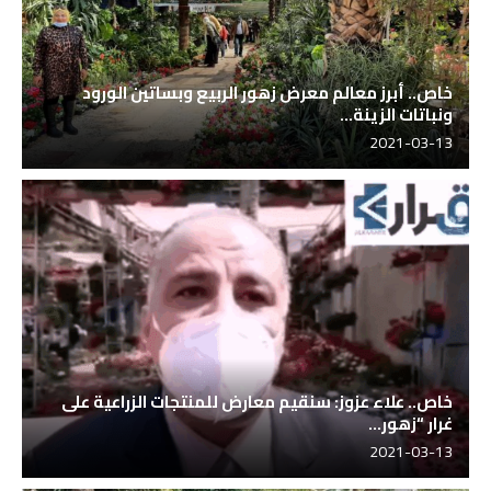
خاص.. أبرز معالم معرض زهور الربيع وبساتين الورود
ونباتات الزينة...
2021-03-13
خاص.. علاء عزوز: سنقيم معارض للمنتجات الزراعية على
غرار “زهور...
2021-03-13