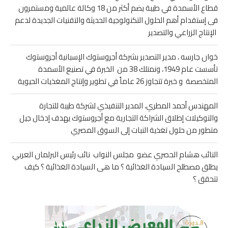
قطاع الأسمدة في طيبة يضم أكثر من 18 وكالة عالمية ومستمرون
فى إستقدام أهم الحلول التكنولوجية الحديثة والتقنيات الجديدة لدعم
الإنتاج الزراعي والتصدير
خوان جارسه ، مدير التصدير بشركة أجروستوك الإسبانية أجروستوك
تأسست عام 1949، ونمتلك 38 من الخبرة في تصنيع الأسمدة
المتخصصة و خبرة تتجاوز 26 عاماً في تطوير وإنتاج المغذيات الحيوية
المهندس أحمد المطري، المدير التنفيذي لشركة طيبة للتجارة
والتوكيلات إطلاق الشراكة التجارية مع أجروستوك يهدف إدخال جيل
متطور من حلول تغذية النبات إلى السوق المصري
النائب هشام الحصري عضو مجلس النواب نائب رئيس البرلمان العربي
يطلق مصطلح السيادة الغذائية ؟ ما هى السيادة الغذائية ؟ كيف
تتحقق ؟