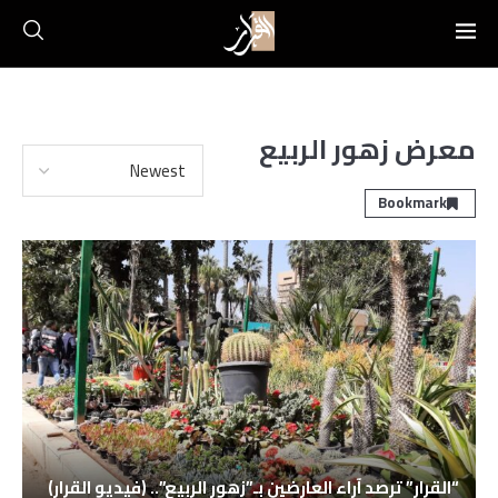
معرض زهور الربيع
Bookmark
“القرار” ترصد آراء العارضين بـ”زهور الربيع”.. (فيديو القرار)