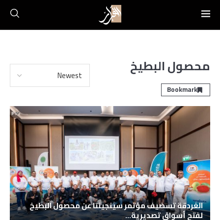
محصول البطيخ
Bookmark
الغردقة تسضيف مؤتمر سينجينتا عن محصول البطيخ
لفتح أسواق تصديرية...