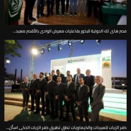
مصر هاى تك الدولية للبذور بفاعليات معرض الوادى بالأقصر صعيد...
كفر الزيات للمبيدات والكيماويات تطق تطبيق كفر الزيات الذكى اسأل...