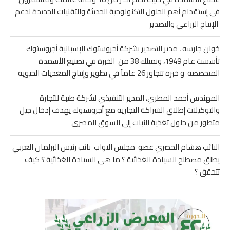
فى إستقدام أهم الحلول التكنولوجية الحديثة والتقنيات الجديدة لدعم
الإنتاج الزراعي والتصدير
خوان جارسه ، مدير التصدير بشركة أجروستوك الإسبانية أجروستوك
تأسست عام 1949، ونمتلك 38 من الخبرة في تصنيع الأسمدة
المتخصصة و خبرة تتجاوز 26 عاماً في تطوير وإنتاج المغذيات الحيوية
المهندس أحمد المطري، المدير التنفيذي لشركة طيبة للتجارة
والتوكيلات إطلاق الشراكة التجارية مع أجروستوك يهدف إدخال جيل
متطور من حلول تغذية النبات إلى السوق المصري
النائب هشام الحصري عضو مجلس النواب نائب رئيس البرلمان العربي
يطلق مصطلح السيادة الغذائية ؟ ما هى السيادة الغذائية ؟ كيف
تتحقق ؟