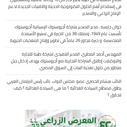
فى إستقدام أهم الحلول التكنولوجية الحديثة والتقنيات الجديدة لدعم
الإنتاج الزراعي والتصدير
خوان جارسه ، مدير التصدير بشركة أجروستوك الإسبانية أجروستوك
تأسست عام 1949، ونمتلك 38 من الخبرة في تصنيع الأسمدة
المتخصصة و خبرة تتجاوز 26 عاماً في تطوير وإنتاج المغذيات الحيوية
المهندس أحمد المطري، المدير التنفيذي لشركة طيبة للتجارة
والتوكيلات إطلاق الشراكة التجارية مع أجروستوك يهدف إدخال جيل
متطور من حلول تغذية النبات إلى السوق المصري
النائب هشام الحصري عضو مجلس النواب نائب رئيس البرلمان العربي
يطلق مصطلح السيادة الغذائية ؟ ما هى السيادة الغذائية ؟ كيف
تتحقق ؟