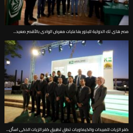
مصر هاى تك الدولية للبذور بفاعليات معرض الوادى بالأقصر صعيد...
كفر الزيات للمبيدات والكيماويات تطق تطبيق كفر الزيات الذكى اسأل...