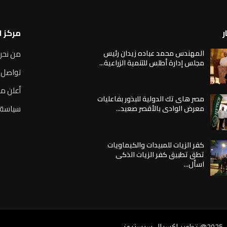
ر
مركز 
المهندس محمد عباده زيدان رئيس
من نحن
مجلس إدارة أطلس للتنمية الزراعية...
تواصل 
أعلن مع
مصر هاى تك الدولية للبذور بفاعليات
سياسة 
معرض الوادى بالأقصر صعيد...
كفر الزيات للمبيدات والكيماويات
تطق تطبيق كفر الزيات الذكى
اسأل...