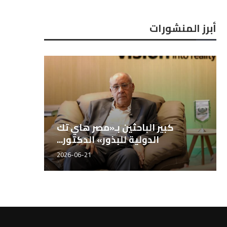
أبرز المنشورات
كبير الباحثين بـ«مصر هاي تك
الدولية للبذور» الدكتور...
2026-06-21