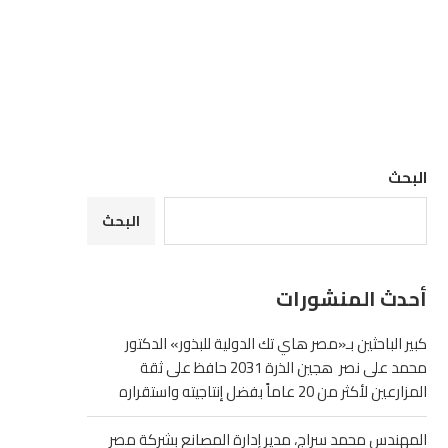
البحث
البحث
أحدث المنشورات
كبير الباحثين بـ«مصر هاي تك الدولية للبذور» الدكتور
محمد على نصر هجين الذرة 2031 حافظ على ثقة
المزارعين لأكثر من 20 عاماً بفضل إنتاجيته واستقراره
المهندس محمد سراج، مدير إدارة المصانع بشركة مصر