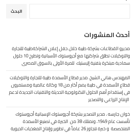
البحث
أحدث المنشورات
مديرو القطاعات بشركة طيبة خلال حفل إعلان الشراكةطيبة للتجارة
والتوكيلات تطلق شراكتها مع أجروستوك الأسبانية وتطرح 10 حلول
سمادية مبتكرة بتفنية إليستيك للمرة الأولى بالسوق المصرى
المهندس هاني الشيخ، مدير قطاع الأسمدة طيبة للتجارة والتوكيلات
قطاع الأسمدة في طيبة يضم أكثر من 18 وكالة عالمية ومستمرون
فى إستقدام أهم الحلول التكنولوجية الحديثة والتقنيات الجديدة لدعم
الإنتاج الزراعي والتصدير
خوان جارسه ، مدير التصدير بشركة أجروستوك الإسبانية أجروستوك
تأسست عام 1949، ونمتلك 38 من الخبرة في تصنيع الأسمدة
المتخصصة و خبرة تتجاوز 26 عاماً في تطوير وإنتاج المغذيات الحيوية