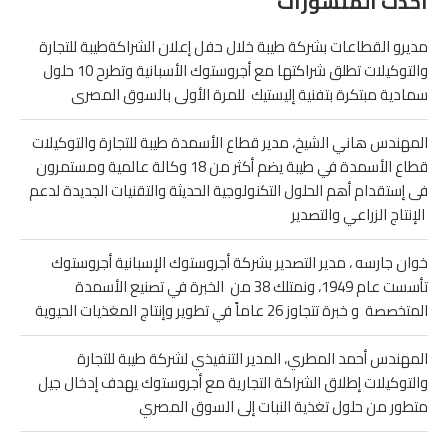
أحدث المنشورات
مديرو القطاعات بشركة طيبة خلال حفل إعلان الشراكةطيبة للتجارة
والتوكيلات تطلق شراكتها مع أجروستوك الأسبانية وتطرح 10 حلول
سمادية مبتكرة بتفنية إليستيك للمرة الأولى بالسوق المصرى
المهندس هاني الشيخ، مدير قطاع الأسمدة طيبة للتجارة والتوكيلات
قطاع الأسمدة في طيبة يضم أكثر من 18 وكالة عالمية ومستمرون
فى إستقدام أهم الحلول التكنولوجية الحديثة والتقنيات الجديدة لدعم
الإنتاج الزراعي والتصدير
خوان جارسه ، مدير التصدير بشركة أجروستوك الإسبانية أجروستوك
تأسست عام 1949، ونمتلك 38 من الخبرة في تصنيع الأسمدة
المتخصصة و خبرة تتجاوز 26 عاماً في تطوير وإنتاج المغذيات الحيوية
المهندس أحمد المطري، المدير التنفيذي لشركة طيبة للتجارة
والتوكيلات إطلاق الشراكة التجارية مع أجروستوك يهدف إدخال جيل
متطور من حلول تغذية النبات إلى السوق المصري