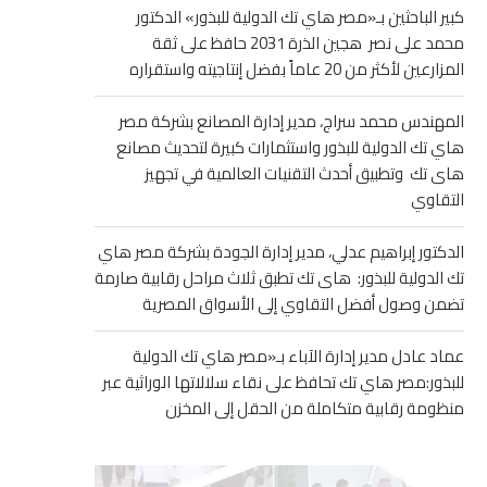
كبير الباحثين بـ«مصر هاي تك الدولية للبذور» الدكتور
محمد على نصر هجين الذرة 2031 حافظ على ثقة
المزارعين لأكثر من 20 عاماً بفضل إنتاجيته واستقراره
المهندس محمد سراج، مدير إدارة المصانع بشركة مصر
هاي تك الدولية للبذور واستثمارات كبيرة لتحديث مصانع
هاى تك وتطبيق أحدث التقنيات العالمية في تجهيز
التقاوي
الدكتور إبراهيم عدلي، مدير إدارة الجودة بشركة مصر هاي
تك الدولية للبذور: هاى تك تطبق ثلاث مراحل رقابية صارمة
تضمن وصول أفضل التقاوي إلى الأسواق المصرية
عماد عادل مدير إدارة الآباء بـ«مصر هاي تك الدولية
للبذور:مصر هاي تك تحافظ على نقاء سلالاتها الوراثية عبر
منظومة رقابية متكاملة من الحقل إلى المخزن