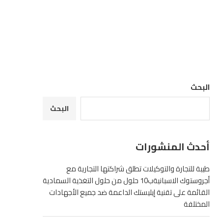
البحث
البحث
أحدث المنشورات
طيبة للتجارة والتوكيلات تطلق شراكتها التجارية مع
أجروستوك الاسبانيةب10 حلول من حلول التغذية السمادية
القائمة على تقنية إيليستك الداعمة ضد جميع الأجهادات
المختلفة