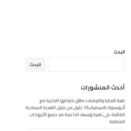
البحث
البحث
أحدث المنشورات
طيبة للتجارة والتوكيلات تطلق شراكتها التجارية مع
أجروستوك الاسبانيةب10 حلول من حلول التغذية السمادية
القائمة على تقنية إيليستك الداعمة ضد جميع الأجهادات
المختلفة