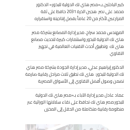
كبير الباحثين بـ«مصر هاي تك الدولية للبذور» الدكتور
محمد على نصر هجين الذرة 2031 حافظ على ثقة
المزارعين لأكثر من 20 عاماً بفضل إنتاجيته واستقراره
المهندس محمد سراج، مدير إدارة المصانع بشركة مصر
هاي تك الدولية للبذور واستثمارات كبيرة لتحديث مصانع
هاى تك وتطبيق أحدث التقنيات العالمية في تجهيز
التقاوي
الدكتور إبراهيم عدلي، مدير إدارة الجودة بشركة مصر هاي
تك الدولية للبذور: هاى تك تطبق ثلاث مراحل رقابية صارمة
تضمن وصول أفضل التقاوي إلى الأسواق المصرية
عماد عادل مدير إدارة الآباء بـ«مصر هاي تك الدولية
للبذور:مصر هاي تك تحافظ على نقاء سلالاتها الوراثية عبر
منظومة رقابية متكاملة من الحقل إلى المخزن