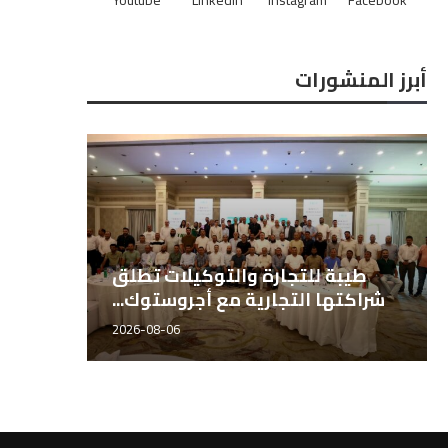
أبرز المنشورات
ر الباحثين بـ«مصر هاي تك
طيبة للتجارة والتو
الدولية للبذور» الدكتور...
شراكتها التجارية مع 
2026-06-21