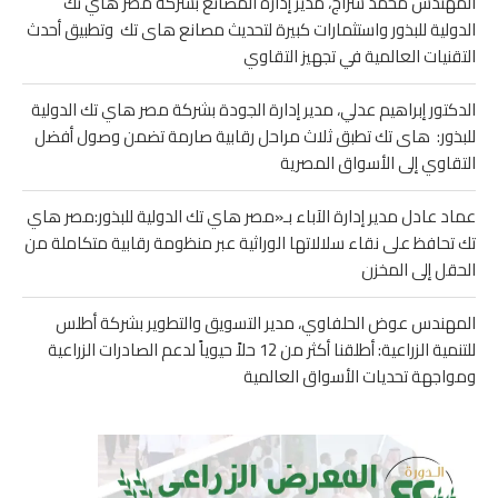
المهندس محمد سراج، مدير إدارة المصانع بشركة مصر هاي تك
الدولية للبذور واستثمارات كبيرة لتحديث مصانع هاى تك وتطبيق أحدث
التقنيات العالمية في تجهيز التقاوي
الدكتور إبراهيم عدلي، مدير إدارة الجودة بشركة مصر هاي تك الدولية
للبذور: هاى تك تطبق ثلاث مراحل رقابية صارمة تضمن وصول أفضل
التقاوي إلى الأسواق المصرية
عماد عادل مدير إدارة الآباء بـ«مصر هاي تك الدولية للبذور:مصر هاي
تك تحافظ على نقاء سلالاتها الوراثية عبر منظومة رقابية متكاملة من
الحقل إلى المخزن
المهندس عوض الحلفاوي، مدير التسويق والتطوير بشركة أطلس
للتنمية الزراعية: أطلقنا أكثر من 12 حلاً حيوياً لدعم الصادرات الزراعية
ومواجهة تحديات الأسواق العالمية