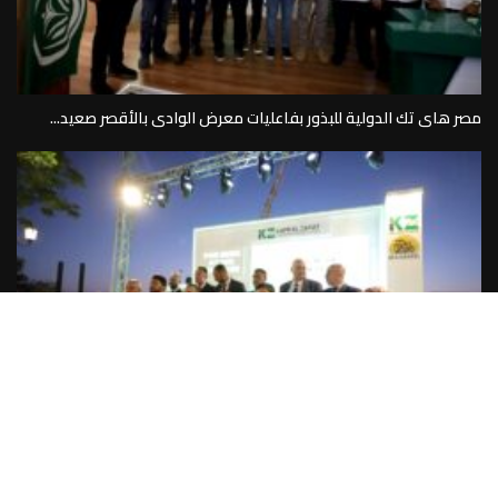
مصر هاى تك الدولية للبذور بفاعليات معرض الوادى بالأقصر صعيد...
كفر الزيات للمبيدات والكيماويات تطق تطبيق كفر الزيات الذكى اسأل...