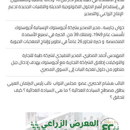
فى إستقدام أهم الحلول التكنولوجية الحديثة والتقنيات الجديدة لدعم
الإنتاج الزراعي والتصدير
خوان جارسه ، مدير التصدير بشركة أجروستوك الإسبانية أجروستوك
تأسست عام 1949، ونمتلك 38 من الخبرة في تصنيع الأسمدة
المتخصصة و خبرة تتجاوز 26 عاماً في تطوير وإنتاج المغذيات الحيوية
المهندس أحمد المطري، المدير التنفيذي لشركة طيبة للتجارة
والتوكيلات إطلاق الشراكة التجارية مع أجروستوك يهدف إدخال جيل
متطور من حلول تغذية النبات إلى السوق المصري
النائب هشام الحصري عضو مجلس النواب نائب رئيس البرلمان العربي
يطلق مصطلح السيادة الغذائية ؟ ما هى السيادة الغذائية ؟ كيف
تتحقق ؟