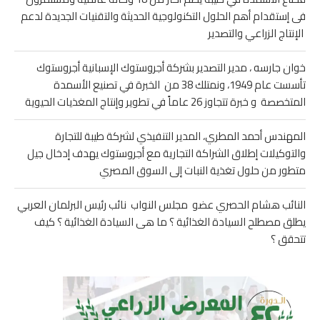
فى إستقدام أهم الحلول التكنولوجية الحديثة والتقنيات الجديدة لدعم
الإنتاج الزراعي والتصدير
خوان جارسه ، مدير التصدير بشركة أجروستوك الإسبانية أجروستوك
تأسست عام 1949، ونمتلك 38 من الخبرة في تصنيع الأسمدة
المتخصصة و خبرة تتجاوز 26 عاماً في تطوير وإنتاج المغذيات الحيوية
المهندس أحمد المطري، المدير التنفيذي لشركة طيبة للتجارة
والتوكيلات إطلاق الشراكة التجارية مع أجروستوك يهدف إدخال جيل
متطور من حلول تغذية النبات إلى السوق المصري
النائب هشام الحصري عضو مجلس النواب نائب رئيس البرلمان العربي
يطلق مصطلح السيادة الغذائية ؟ ما هى السيادة الغذائية ؟ كيف
تتحقق ؟