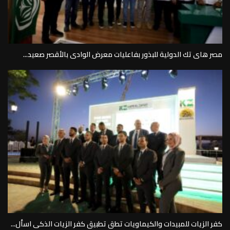
مصر هاى تك الدولية للبذور بفاعليات معرض الوادى بالأقصر صعيد...
كفر الزيات للمبيدات والكيماويات تطق تطبيق كفر الزيات الذكى اسأل...