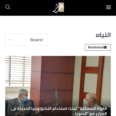
النياه
Bookmark
الثروة السمكية” تبحث استخدام التكنولوجيا الحديثة فى
المزارع مع “الصويا...