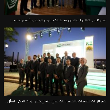
مصر هاى تك الدولية للبذور بفاعليات معرض الوادى بالأقصر صعيد...
كفر الزيات للمبيدات والكيماويات تطق تطبيق كفر الزيات الذكى اسأل...