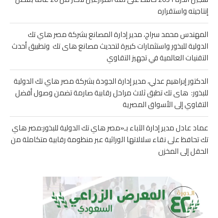
إنتاجيته واستقراره
المهندس محمد سراج، مدير إدارة المصانع بشركة مصر هاي تك
الدولية للبذور واستثمارات كبيرة لتحديث مصانع هاى تك وتطبيق أحدث
التقنيات العالمية في تجهيز التقاوي
الدكتور إبراهيم عدلي، مدير إدارة الجودة بشركة مصر هاي تك الدولية
للبذور: هاى تك تطبق ثلاث مراحل رقابية صارمة تضمن وصول أفضل
التقاوي إلى الأسواق المصرية
عماد عادل مدير إدارة الآباء بـ«مصر هاي تك الدولية للبذور:مصر هاي
تك تحافظ على نقاء سلالاتها الوراثية عبر منظومة رقابية متكاملة من
الحقل إلى المخزن