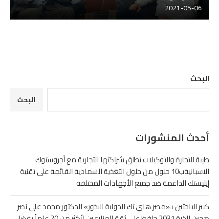
2021-05-06
البحث
البحث
أحدث المنشورات
طيبة للتجارة والتوكيلات تطلق شراكتها التجارية مع أجروستوك
الاسبانيةب10 حلول من حلول التغذية السمادية القائمة على تقنية
إيليستك الداعمة ضد جميع الأجهادات المختلفة
كبير الباحثين بـ«مصر هاي تك الدولية للبذور» الدكتور محمد على نصر
هجين الذرة 2031 حافظ على ثقة المزارعين لأكثر من 20 عاماً بفضل