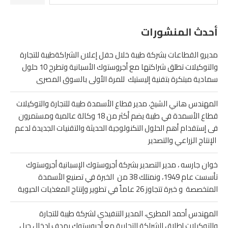
أحدث المنشورات
مديرو القطاعات بشركة طيبة خلال حفل إعلان الشراكةطيبة للتجارة
والتوكيلات تطلق شراكتها مع أجروستوك الأسبانية وتطرح 10 حلول
سمادية مبتكرة بتفنية إليستيك للمرة الأولى بالسوق المصرى
المهندس هاني الشيخ، مدير قطاع الأسمدة طيبة للتجارة والتوكيلات
قطاع الأسمدة في طيبة يضم أكثر من 18 وكالة عالمية ومستمرون
فى إستقدام أهم الحلول التكنولوجية الحديثة والتقنيات الجديدة لدعم
الإنتاج الزراعي والتصدير
خوان جارسه ، مدير التصدير بشركة أجروستوك الإسبانية أجروستوك
تأسست عام 1949، ونمتلك 38 من الخبرة في تصنيع الأسمدة
المتخصصة و خبرة تتجاوز 26 عاماً في تطوير وإنتاج المغذيات الحيوية
المهندس أحمد المطري، المدير التنفيذي لشركة طيبة للتجارة
والتوكيلات إطلاق الشراكة التجارية مع أجروستوك يهدف إدخال جيل