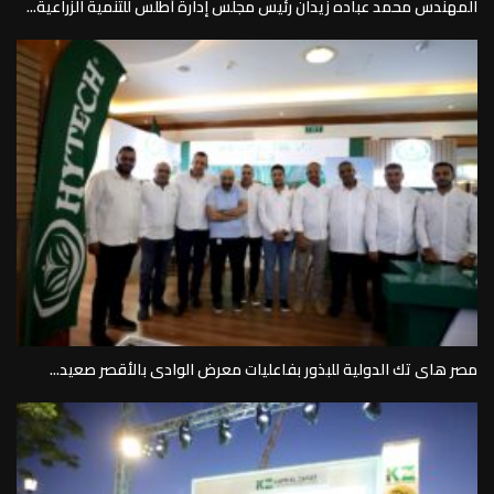
المهندس محمد عباده زيدان رئيس مجلس إدارة أطلس للتنمية الزراعية...
مصر هاى تك الدولية للبذور بفاعليات معرض الوادى بالأقصر صعيد...