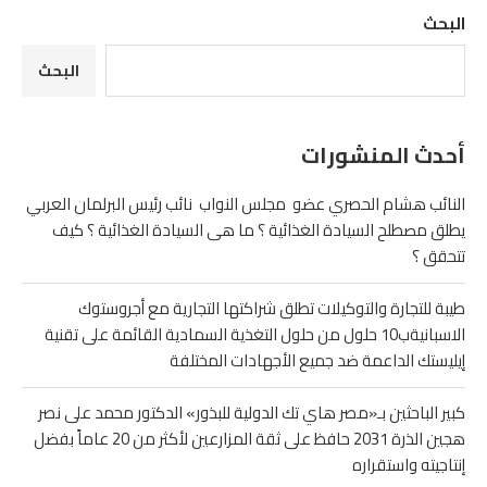
البحث
البحث
أحدث المنشورات
النائب هشام الحصري عضو مجلس النواب نائب رئيس البرلمان العربي
يطلق مصطلح السيادة الغذائية ؟ ما هى السيادة الغذائية ؟ كيف
تتحقق ؟
طيبة للتجارة والتوكيلات تطلق شراكتها التجارية مع أجروستوك
الاسبانيةب10 حلول من حلول التغذية السمادية القائمة على تقنية
إيليستك الداعمة ضد جميع الأجهادات المختلفة
كبير الباحثين بـ«مصر هاي تك الدولية للبذور» الدكتور محمد على نصر
هجين الذرة 2031 حافظ على ثقة المزارعين لأكثر من 20 عاماً بفضل
إنتاجيته واستقراره