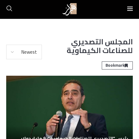
المجلس التصديري
للصناعات الكيماوية
Bookmark
رئيس “التصديري للصناعات الكيماوية”: 9 مليار دولار