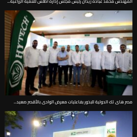
المهندس محمد عباده زيدان رئيس مجلس إدارة أطلس للتنمية الزراعية...
مصر هاى تك الدولية للبذور بفاعليات معرض الوادى بالأقصر صعيد...