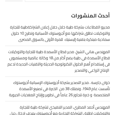
أحدث المنشورات
مديرو القطاعات بشركة طيبة خلال حفل إعلان الشراكةطيبة للتجارة
والتوكيلات تطلق شراكتها مع أجروستوك الأسبانية وتطرح 10 حلول
سمادية مبتكرة بتفنية إليستيك للمرة الأولى بالسوق المصرى
المهندس هاني الشيخ، مدير قطاع الأسمدة طيبة للتجارة والتوكيلات
قطاع الأسمدة في طيبة يضم أكثر من 18 وكالة عالمية ومستمرون
فى إستقدام أهم الحلول التكنولوجية الحديثة والتقنيات الجديدة لدعم
الإنتاج الزراعي والتصدير
خوان جارسه ، مدير التصدير بشركة أجروستوك الإسبانية أجروستوك
تأسست عام 1949، ونمتلك 38 من الخبرة في تصنيع الأسمدة
المتخصصة و خبرة تتجاوز 26 عاماً في تطوير وإنتاج المغذيات الحيوية
المهندس أحمد المطري، المدير التنفيذي لشركة طيبة للتجارة
والتوكيلات إطلاق الشراكة التجارية مع أجروستوك يهدف إدخال جيل