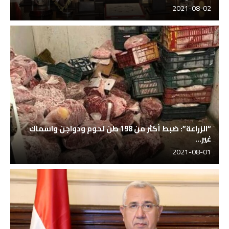
2021-08-02
“الزراعة”: ضبط أكثر من 198 طن لحوم ودواجن واسماك
غير...
2021-08-01