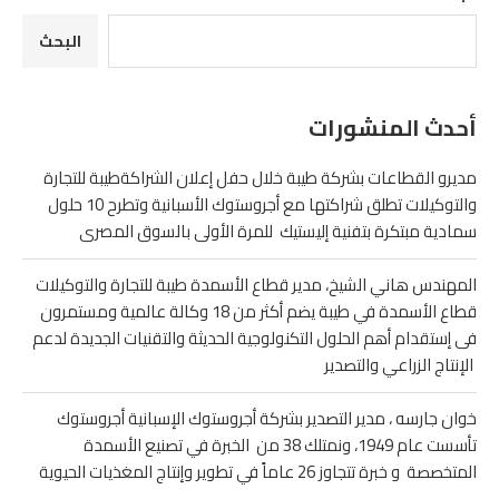
البحث
أحدث المنشورات
مديرو القطاعات بشركة طيبة خلال حفل إعلان الشراكةطيبة للتجارة
والتوكيلات تطلق شراكتها مع أجروستوك الأسبانية وتطرح 10 حلول
سمادية مبتكرة بتفنية إليستيك للمرة الأولى بالسوق المصرى
المهندس هاني الشيخ، مدير قطاع الأسمدة طيبة للتجارة والتوكيلات
قطاع الأسمدة في طيبة يضم أكثر من 18 وكالة عالمية ومستمرون
فى إستقدام أهم الحلول التكنولوجية الحديثة والتقنيات الجديدة لدعم
الإنتاج الزراعي والتصدير
خوان جارسه ، مدير التصدير بشركة أجروستوك الإسبانية أجروستوك
تأسست عام 1949، ونمتلك 38 من الخبرة في تصنيع الأسمدة
المتخصصة و خبرة تتجاوز 26 عاماً في تطوير وإنتاج المغذيات الحيوية