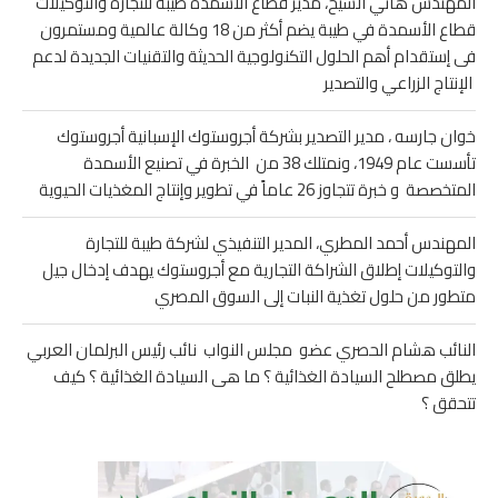
المهندس هاني الشيخ، مدير قطاع الأسمدة طيبة للتجارة والتوكيلات
قطاع الأسمدة في طيبة يضم أكثر من 18 وكالة عالمية ومستمرون
فى إستقدام أهم الحلول التكنولوجية الحديثة والتقنيات الجديدة لدعم
الإنتاج الزراعي والتصدير
خوان جارسه ، مدير التصدير بشركة أجروستوك الإسبانية أجروستوك
تأسست عام 1949، ونمتلك 38 من الخبرة في تصنيع الأسمدة
المتخصصة و خبرة تتجاوز 26 عاماً في تطوير وإنتاج المغذيات الحيوية
المهندس أحمد المطري، المدير التنفيذي لشركة طيبة للتجارة
والتوكيلات إطلاق الشراكة التجارية مع أجروستوك يهدف إدخال جيل
متطور من حلول تغذية النبات إلى السوق المصري
النائب هشام الحصري عضو مجلس النواب نائب رئيس البرلمان العربي
يطلق مصطلح السيادة الغذائية ؟ ما هى السيادة الغذائية ؟ كيف
تتحقق ؟