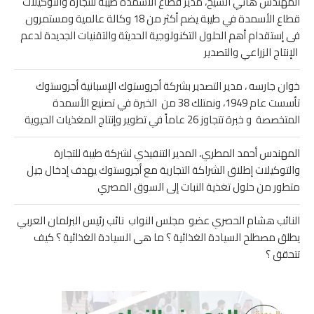
المهندس هاني الشيخ، مدير قطاع الأسمدة طيبة للتجارة والتوكيلات
قطاع الأسمدة في طيبة يضم أكثر من 18 وكالة عالمية ومستمرون
فى إستقدام أهم الحلول التكنولوجية الحديثة والتقنيات الجديدة لدعم
الإنتاج الزراعي والتصدير
خوان جارسه ، مدير التصدير بشركة أجروستوك الإسبانية أجروستوك
تأسست عام 1949، ونمتلك 38 من الخبرة في تصنيع الأسمدة
المتخصصة و خبرة تتجاوز 26 عاماً في تطوير وإنتاج المغذيات الحيوية
المهندس أحمد المطري، المدير التنفيذي لشركة طيبة للتجارة
والتوكيلات إطلاق الشراكة التجارية مع أجروستوك يهدف إدخال جيل
متطور من حلول تغذية النبات إلى السوق المصري
النائب هشام الحصري عضو مجلس النواب نائب رئيس البرلمان العربي
يطلق مصطلح السيادة الغذائية ؟ ما هى السيادة الغذائية ؟ كيف
تتحقق ؟