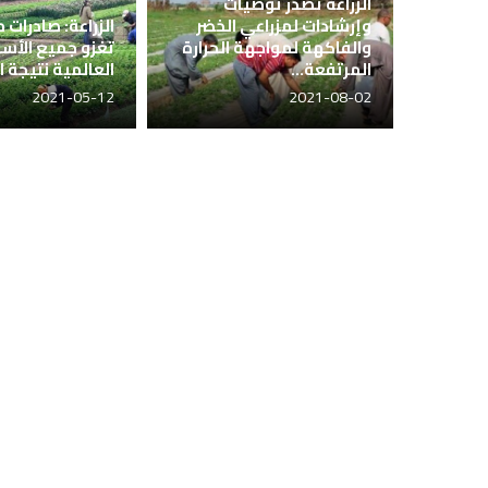
الزراعة تصدر توصيات
وإرشادات لمزراعي الخضر
الزراعة: صادرات م
والفاكهة لمواجهة الحرارة
تغزو جميع الأس
المرتفعة...
العالمية نتيجة ال
2021-05-12
2021-08-02