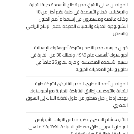
المهندس هاني الشيخ، مدير قطاع الأسمدة طيبة للتجارة
والتوكيلات قطاع الأسمدة في طيبة يضم أكثر من 18
وكالة عالمية ومستمرون فى إستقدام أهم الحلول
التكنولوجية الحديثة والتقنيات الجديدة لدعم الإنتاج الزراعي
والتصدير
خوان جارسه ، مدير التصدير بشركة أجروستوك الإسبانية
أجروستوك تأسست عام 1949، ونمتلك 38 من الخبرة في
تصنيع الأسمدة المتخصصة و خبرة تتجاوز 26 عاماً في
تطوير وإنتاج المغذيات الحيوية
المهندس أحمد المطري، المدير التنفيذي لشركة طيبة
للتجارة والتوكيلات إطلاق الشراكة التجارية مع أجروستوك
يهدف إدخال جيل متطور من حلول تغذية النبات إلى السوق
المصري
النائب هشام الحصري عضو مجلس النواب نائب رئيس
البرلمان العربي يطلق مصطلح السيادة الغذائية ؟ ما هى
السيادة الغذائية ؟ كيف تتحقق ؟