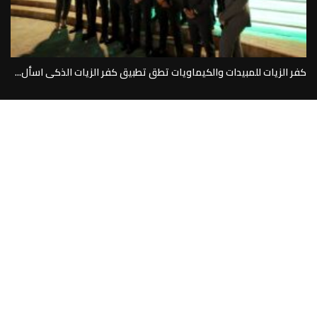
كفر الزيات للمبيدات والكيماويات تطق تطبيق كفر الزيات الذكى اسأل...
مركز المساعدة
من نحن
تواصل معنا
أعلن معنا
سياسة الخصوصية
جميع الحقوق محفوظة لصالح منصة القرار الإخباري 2025@ تطوير
اكسيال سيستيمز