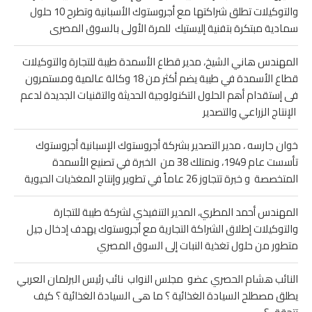
والتوكيلات تطلق شراكتها مع أجروستوك الأسبانية وتطرح 10 حلول
سمادية مبتكرة بتفنية إليستيك للمرة الأولى بالسوق المصرى
المهندس هاني الشيخ، مدير قطاع الأسمدة طيبة للتجارة والتوكيلات
قطاع الأسمدة في طيبة يضم أكثر من 18 وكالة عالمية ومستمرون
فى إستقدام أهم الحلول التكنولوجية الحديثة والتقنيات الجديدة لدعم
الإنتاج الزراعي والتصدير
خوان جارسه ، مدير التصدير بشركة أجروستوك الإسبانية أجروستوك
تأسست عام 1949، ونمتلك 38 من الخبرة في تصنيع الأسمدة
المتخصصة و خبرة تتجاوز 26 عاماً في تطوير وإنتاج المغذيات الحيوية
المهندس أحمد المطري، المدير التنفيذي لشركة طيبة للتجارة
والتوكيلات إطلاق الشراكة التجارية مع أجروستوك يهدف إدخال جيل
متطور من حلول تغذية النبات إلى السوق المصري
النائب هشام الحصري عضو مجلس النواب نائب رئيس البرلمان العربي
يطلق مصطلح السيادة الغذائية ؟ ما هى السيادة الغذائية ؟ كيف