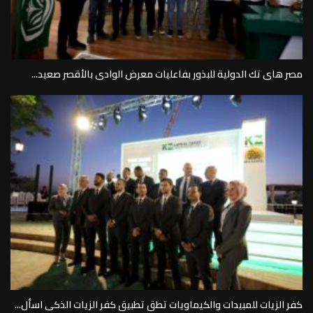
مصر هاى تك الدولية للبذور بفاعليات معرض الوادى بالأقصر صعيد...
كفر الزيات للمبيدات والكيماويات تطق تطبيق كفر الزيات الذكى اسأل...