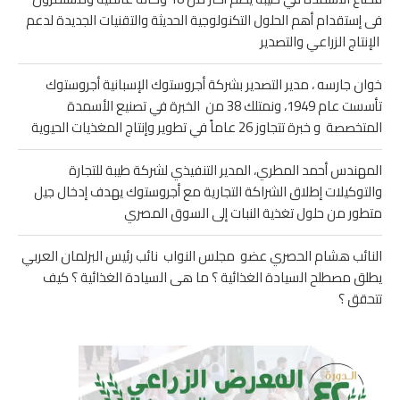
فى إستقدام أهم الحلول التكنولوجية الحديثة والتقنيات الجديدة لدعم
الإنتاج الزراعي والتصدير
خوان جارسه ، مدير التصدير بشركة أجروستوك الإسبانية أجروستوك
تأسست عام 1949، ونمتلك 38 من الخبرة في تصنيع الأسمدة
المتخصصة و خبرة تتجاوز 26 عاماً في تطوير وإنتاج المغذيات الحيوية
المهندس أحمد المطري، المدير التنفيذي لشركة طيبة للتجارة
والتوكيلات إطلاق الشراكة التجارية مع أجروستوك يهدف إدخال جيل
متطور من حلول تغذية النبات إلى السوق المصري
النائب هشام الحصري عضو مجلس النواب نائب رئيس البرلمان العربي
يطلق مصطلح السيادة الغذائية ؟ ما هى السيادة الغذائية ؟ كيف
تتحقق ؟