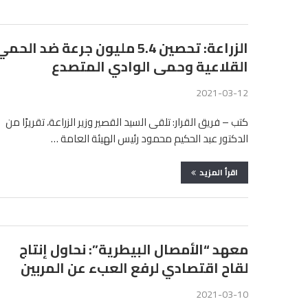
الزراعة: تحصين 5.4 مليون جرعة ضد الحم
القلاعية وحمى الوادي المتصدع
2021-03-12
كتب – فريق القرار: تلقى السيد القصير وزير الزراعة، تقريرًا من
الدكتور عبد الحكيم محمود رئيس الهيئة العامة …
اقرأ المزيد
معهد “الأمصال البيطرية”: نحاول إنتاج
لقاح اقتصادي لرفع العبء عن المربين
2021-03-10