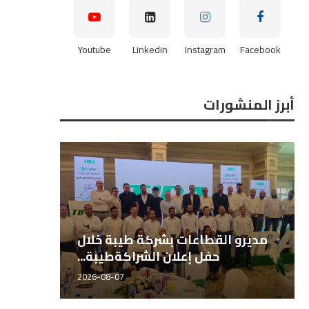
Youtube
Linkedin
Instagram
Facebook
أبرز المنشورات
الشيخ، مدير قطاع
مديرو القطاعات بشركة طيبة
دة طيبة للتجارة...
حفل إعلان الشراكةطي
8-07
2026-08-07