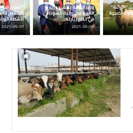
 “الزراعة”
وزير الزراعة يلتقي وزير
“انفوجراف”.. 
شراء أضحية
الثروة الحيوانية السوداني
الملخص الأ
في ختام زيارته...
أنشطة الوزار
2021-05-07
2021-05-09
…