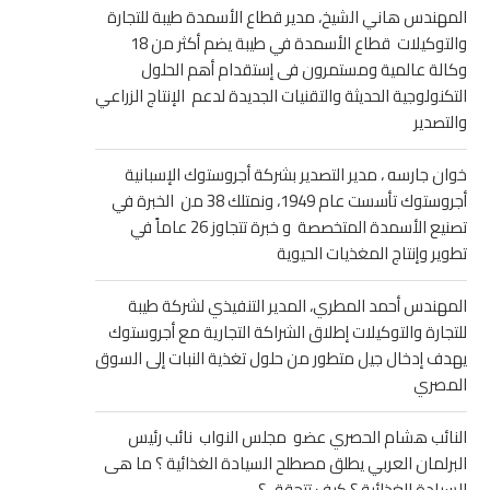
المهندس هاني الشيخ، مدير قطاع الأسمدة طيبة للتجارة
والتوكيلات قطاع الأسمدة في طيبة يضم أكثر من 18
وكالة عالمية ومستمرون فى إستقدام أهم الحلول
التكنولوجية الحديثة والتقنيات الجديدة لدعم الإنتاج الزراعي
والتصدير
خوان جارسه ، مدير التصدير بشركة أجروستوك الإسبانية
أجروستوك تأسست عام 1949، ونمتلك 38 من الخبرة في
تصنيع الأسمدة المتخصصة و خبرة تتجاوز 26 عاماً في
تطوير وإنتاج المغذيات الحيوية
المهندس أحمد المطري، المدير التنفيذي لشركة طيبة
للتجارة والتوكيلات إطلاق الشراكة التجارية مع أجروستوك
يهدف إدخال جيل متطور من حلول تغذية النبات إلى السوق
المصري
النائب هشام الحصري عضو مجلس النواب نائب رئيس
البرلمان العربي يطلق مصطلح السيادة الغذائية ؟ ما هى
السيادة الغذائية ؟ كيف تتحقق ؟