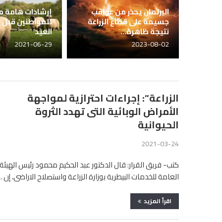
البرلمان يحذر من عواقب
إرشادات هامة من
جسيمة على قطاع الزراعة
للمواطنين قبل 
نتيجة ظاهرة...
العيد
2021-06-29
2023-08-02
الزراعة”: إجراءات احترازية لمواجهة
الأمراض الوبائية التى تهدد الثروة
الحيوانية
2021-03-24
كتب- فريق القرار: قال الدكتور عبد الحكيم محمود رئيس الهيئة
العامة للخدمات البيطرية بوزارة الزراعة واستصلاح الاراضى، إن 
اقرأ المزيد