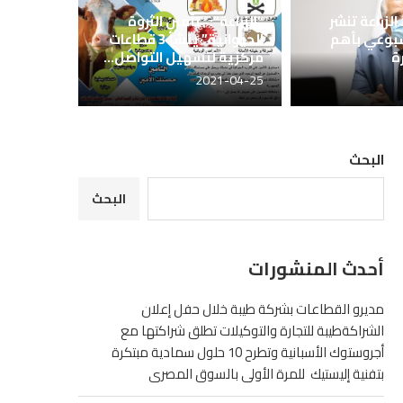
الزراعة تنشر
“الزراعة”: “تأمين الثروة
سبوعي بأهم
الحيوانية” ينشأ 3 قطاعات
ة
مركزية لتسهيل التواصل...
2021-04-25
البحث
البحث
أحدث المنشورات
مديرو القطاعات بشركة طيبة خلال حفل إعلان
الشراكةطيبة للتجارة والتوكيلات تطلق شراكتها مع
أجروستوك الأسبانية وتطرح 10 حلول سمادية مبتكرة
بتفنية إليستيك للمرة الأولى بالسوق المصرى