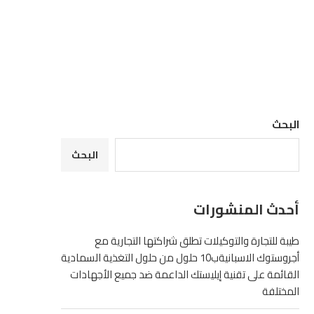
البحث
البحث
أحدث المنشورات
طيبة للتجارة والتوكيلات تطلق شراكتها التجارية مع
أجروستوك الاسبانيةب10 حلول من حلول التغذية السمادية
القائمة على تقنية إيليستك الداعمة ضد جميع الأجهادات
المختلفة