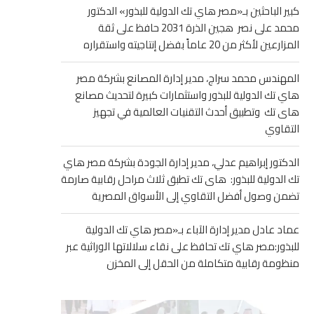
كبير الباحثين بـ«مصر هاي تك الدولية للبذور» الدكتور
محمد على نصر هجين الذرة 2031 حافظ على ثقة
المزارعين لأكثر من 20 عاماً بفضل إنتاجيته واستقراره
المهندس محمد سراج، مدير إدارة المصانع بشركة مصر
هاي تك الدولية للبذور واستثمارات كبيرة لتحديث مصانع
هاى تك وتطبيق أحدث التقنيات العالمية في تجهيز
التقاوي
الدكتور إبراهيم عدلي، مدير إدارة الجودة بشركة مصر هاي
تك الدولية للبذور: هاى تك تطبق ثلاث مراحل رقابية صارمة
تضمن وصول أفضل التقاوي إلى الأسواق المصرية
عماد عادل مدير إدارة الآباء بـ«مصر هاي تك الدولية
للبذور:مصر هاي تك تحافظ على نقاء سلالاتها الوراثية عبر
منظومة رقابية متكاملة من الحقل إلى المخزن