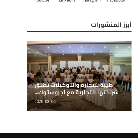
أبرز المنشورات
الباحثين بـ«مصر هاي تك
طيبة للتجارة والتوك
دولية للبذور» الدكتور...
شراكتها التجارية مع أج
2026-06-21