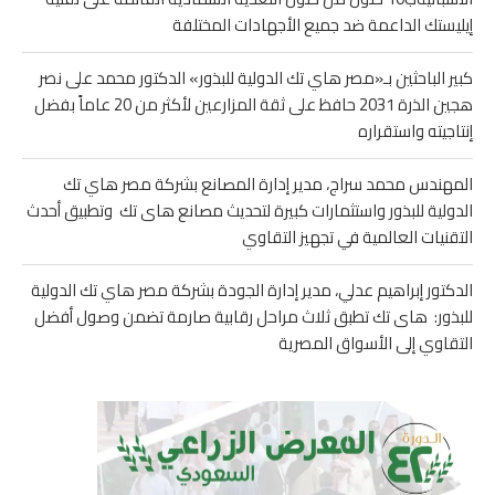
إيليستك الداعمة ضد جميع الأجهادات المختلفة
كبير الباحثين بـ«مصر هاي تك الدولية للبذور» الدكتور محمد على نصر
هجين الذرة 2031 حافظ على ثقة المزارعين لأكثر من 20 عاماً بفضل
إنتاجيته واستقراره
المهندس محمد سراج، مدير إدارة المصانع بشركة مصر هاي تك
الدولية للبذور واستثمارات كبيرة لتحديث مصانع هاى تك وتطبيق أحدث
التقنيات العالمية في تجهيز التقاوي
الدكتور إبراهيم عدلي، مدير إدارة الجودة بشركة مصر هاي تك الدولية
للبذور: هاى تك تطبق ثلاث مراحل رقابية صارمة تضمن وصول أفضل
التقاوي إلى الأسواق المصرية