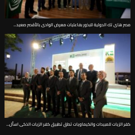
مصر هاى تك الدولية للبذور بفاعليات معرض الوادى بالأقصر صعيد...
كفر الزيات للمبيدات والكيماويات تطق تطبيق كفر الزيات الذكى اسأل...