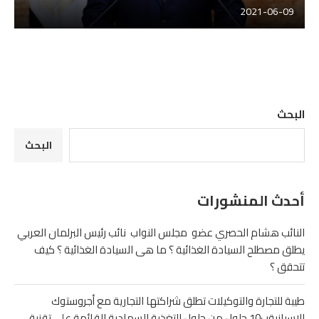
2021-06-09
البحث
البحث
أحدث المنشورات
النائب هشام الحصري عضو مجلس النواب نائب رئيس البرلمان العربي
يطلق مصطلح السيادة الغذائية ؟ ما هى السيادة الغذائية ؟ كيف
تتحقق ؟
طيبة للتجارة والتوكيلات تطلق شراكتها التجارية مع أجروستوك
الاسبانيةب10 حلول من حلول التغذية السمادية القائمة على تقنية