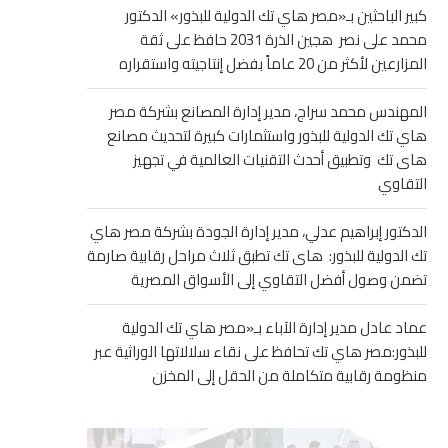
كبير الباحثين بـ«مصر هاي تك الدولية للبذور» الدكتور
محمد على نصر هجين الذرة 2031 حافظ على ثقة
المزارعين لأكثر من 20 عاماً بفضل إنتاجيته واستقراره
المهندس محمد سراج، مدير إدارة المصانع بشركة مصر
هاي تك الدولية للبذور واستثمارات كبيرة لتحديث مصانع
هاى تك وتطبيق أحدث التقنيات العالمية في تجهيز
التقاوي
الدكتور إبراهيم عدلي، مدير إدارة الجودة بشركة مصر هاي
تك الدولية للبذور: هاى تك تطبق ثلاث مراحل رقابية صارمة
تضمن وصول أفضل التقاوي إلى الأسواق المصرية
عماد عادل مدير إدارة الآباء بـ«مصر هاي تك الدولية
للبذور:مصر هاي تك تحافظ على نقاء سلالاتها الوراثية عبر
منظومة رقابية متكاملة من الحقل إلى المخزن