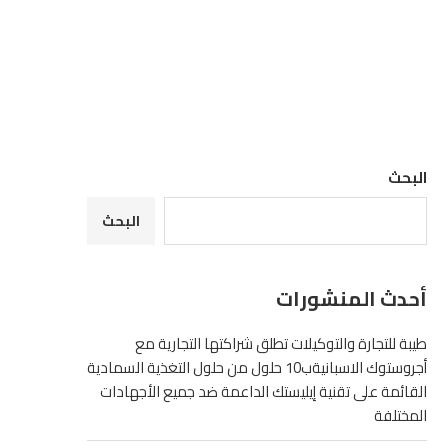
البحث
البحث
أحدث المنشورات
طيبة للتجارة والتوكيلات تطلق شراكتها التجارية مع
أجروستوك الاسبانيةب10 حلول من حلول التغذية السمادية
القائمة على تقنية إيليستك الداعمة ضد جميع الأجهادات
المختلفة