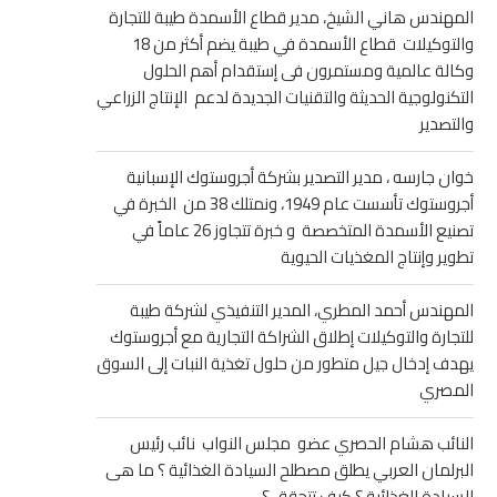
المهندس هاني الشيخ، مدير قطاع الأسمدة طيبة للتجارة
والتوكيلات قطاع الأسمدة في طيبة يضم أكثر من 18
وكالة عالمية ومستمرون فى إستقدام أهم الحلول
التكنولوجية الحديثة والتقنيات الجديدة لدعم الإنتاج الزراعي
والتصدير
خوان جارسه ، مدير التصدير بشركة أجروستوك الإسبانية
أجروستوك تأسست عام 1949، ونمتلك 38 من الخبرة في
تصنيع الأسمدة المتخصصة و خبرة تتجاوز 26 عاماً في
تطوير وإنتاج المغذيات الحيوية
المهندس أحمد المطري، المدير التنفيذي لشركة طيبة
للتجارة والتوكيلات إطلاق الشراكة التجارية مع أجروستوك
يهدف إدخال جيل متطور من حلول تغذية النبات إلى السوق
المصري
النائب هشام الحصري عضو مجلس النواب نائب رئيس
البرلمان العربي يطلق مصطلح السيادة الغذائية ؟ ما هى
السيادة الغذائية ؟ كيف تتحقق ؟