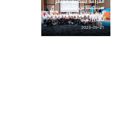
الغردقة تسضيف مؤتمر
سينجينتا عن محصول
البطيخ لفتح أسواق
تصديرية...
2023-09-21