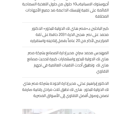
أجروستوك الاسبانيةب10 حلول من حلول التغذية السمادية
القائمة على تقنية إيليستك الداعمة ضد جميع الأجهادات
المختلفة
كبير الباحثين بـ«مصر هاي تك الدولية للبذور» الدكتور
محمد على نصر هجين الذرة 2031 حافظ على ثقة
المزارعين لأكثر من 20 عاماً بفضل إنتاجيته واستقراره
المهندس محمد سراج، مدير إدارة المصانع بشركة مصر
هاي تك الدولية للبذور واستثمارات كبيرة لتحديث مصانع
هاى تك وتطبيق أحدث التقنيات العالمية في تجهيز
التقاوي
الدكتور إبراهيم عدلي، مدير إدارة الجودة بشركة مصر هاي
تك الدولية للبذور: هاى تك تطبق ثلاث مراحل رقابية صارمة
تضمن وصول أفضل التقاوي إلى الأسواق المصرية