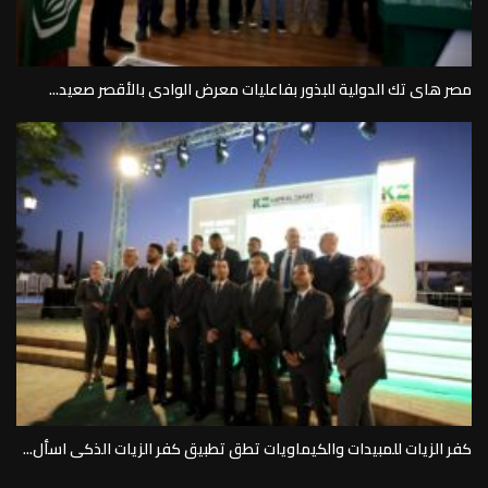
مصر هاى تك الدولية للبذور بفاعليات معرض الوادى بالأقصر صعيد...
كفر الزيات للمبيدات والكيماويات تطق تطبيق كفر الزيات الذكى اسأل...