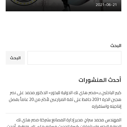
2021-06-21
البحث
البحث
أحدث المنشورات
كبير الباحثين بـ«مصر هاي تك الدولية للبذور» الدكتور محمد على نصر
هجين الذرة 2031 حافظ على ثقة المزارعين لأكثر من 20 عاماً بفضل
إنتاجيته واستقراره
المهندس محمد سراج، مدير إدارة المصانع بشركة مصر هاي تك
الدولية للبذور واستثمارات كبيرة لتحديث مصانع هاى تك وتطبيق أحدث