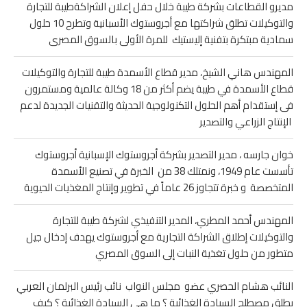
مديرو القطاعات بشركة طيبة خلال حفل إعلان الشراكةطيبة للتجارة
والتوكيلات تطلق شراكتها مع أجروستوك الأسبانية وتطرح 10 حلول
سمادية مبتكرة بتفنية إليستيك للمرة الأولى بالسوق المصرى
المهندس هاني الشيخ، مدير قطاع الأسمدة طيبة للتجارة والتوكيلات
قطاع الأسمدة في طيبة يضم أكثر من 18 وكالة عالمية ومستمرون
فى إستقدام أهم الحلول التكنولوجية الحديثة والتقنيات الجديدة لدعم
الإنتاج الزراعي والتصدير
خوان جارسه ، مدير التصدير بشركة أجروستوك الإسبانية أجروستوك
تأسست عام 1949، ونمتلك 38 من الخبرة في تصنيع الأسمدة
المتخصصة و خبرة تتجاوز 26 عاماً في تطوير وإنتاج المغذيات الحيوية
المهندس أحمد المطري، المدير التنفيذي لشركة طيبة للتجارة
والتوكيلات إطلاق الشراكة التجارية مع أجروستوك يهدف إدخال جيل
متطور من حلول تغذية النبات إلى السوق المصري
النائب هشام الحصري عضو مجلس النواب نائب رئيس البرلمان العربي
يطلق مصطلح السيادة الغذائية ؟ ما هى السيادة الغذائية ؟ كيف