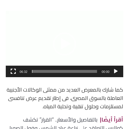
مشغل
الفيديو
06:32
00:00
كما شارك بالمعرض العديد من ممثلى الوكالات الأجنبية
العاملة بالسوق المصرى، فى إطار تقديم عرض تنافسى
لمستلزمات وحلول تنقية وتحلية المياه.
أقرأ أيضًا|
بالتفاصيل والأسعار.. “القرار” تكشف
كواليس التعاقد على زراعة عباد الشمس وفول الصويا..