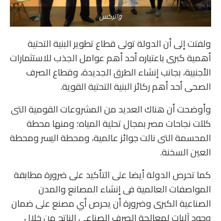
واتركس
ولفتت إلى أن الدولة تولى قطاع تطوير البنية التحتية
أهمية كبرى باعتباره أحد أهم عوامل الجذب للاستثمارات
الأجنبية، بجانب إنشاء الطرق الجديدة، وقطاع الصرف
الصحى أحد أهم ركائز البنية التحتية القوية.
وأوضحت أن هناك العديد من المشروعات القومية التى
كللت نجاحات مصر بمجال تحلية المياه؛ ومنها محطة
المحسمة التى نالت جوائز عالمية، ومحطة اليسر ومحطة
العين السخنة.
كما تحرص الدولة أيضا على التأكيد على ضرورة مطابقة
المواصفات العالمية فى إنشاء المصانع والمدن
الصناعية الكبرى وضرورة أن يحرص أي مصنع على ضمان
وجود آليات لمعالجة الصرف الصناعى الناتج من خلال