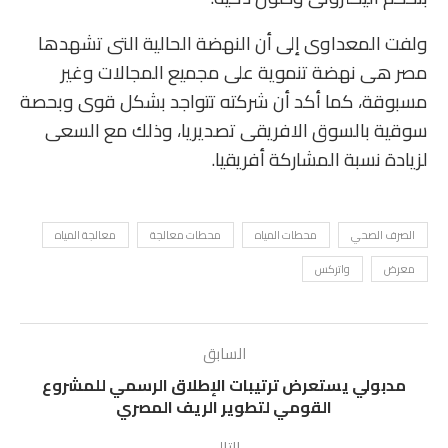
ولفت المعداوى إلى أن النهضة الحالية التى تشهدها
مصر هى نهضة تنموية على مجميع المجالات وغير
مسبوقة، كما أكد أن شركته تتواجد بشكل قوى وبحصة
سوقية بالسوق الافريقى تصديريا، وذلك مع السعى
لزيادة نسبة المشاركة أفريقيا.
الصرف الصحي
محطات المياه
محطات معالجة
معالجة المياه
معرض
واتركس
السابق
مدبولي يستعرض ترتيبات الإطلاق الرسمي للمشروع
القومي لتطوير الريف المصري
التالي