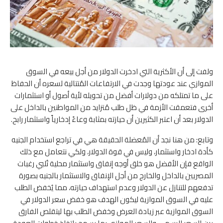
ولفت إلى أن الأكثرية التي ادخرت الدولار من أجل بيعه في السوق
الموازي عند عودتها وجدت في الارتفاعات المُتتالية لسعره أن الحفاظ
على ما تمتلكه من دولارات أفضل من تحويله لأية أصول أو استثمارات
أخرى فتعمقت الأزمة في ظل طلب مُتزايد من المواطنين بالداخل على
الدولار بعد أن اعتبر الكثيرين أن حيازته بمثابة وعاءً إدخارياً واستثمار رابح.
وتابع: من هنا نجد أن المُعضلة الحقيقة هي في تراجع استخدام الجنيه
كأدة ادخار واستثمار، وليس في قوة الدولار، ولكي نتعامل مع ذلك
الواقع فإن الأفضل هو خلق أوجه إنفاق واستثمار محلية تُلبي رغبات
المصريين بالداخل والخارج من أجل الإنفاق والاستثمار بالجنيه بصورة
تدفعهم للتنازل عن الدولار وعدم استهداف حيازته، مما يُخفض الطلب
عليه في السوق الموازية ليكون الهدف هو خفض سعر الدولار في
السوق الموازية عبر زيادة العرض وخفض الطلب بها ليتقلص الفارق