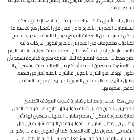
بين السعر الرسمي والسعر الموازي بما يسمح باتخاذ خطوات العودة
للسعر الواحد.
وقال جاب الله، إن كانت هناك مُبادرة يتم إعدادها لإطلاق شركة
لاستثمارات المصريين بالخارج داخل مصر، فإن الأفضل هو تقسيم ما
يمكن تقسيمة من الشركات المُزمع طرحها للاستثمار بصورة تسمح
لمُبادرات مجموعات من المصريين بالخارج لتكوين شركات ذاتية
للاستحواز عليها، فإذا كنا نُعد لطرح شركة خدمات بترولية، فلماذا لا يتم
طرح محطات الخدمة المملوكة لتلك الشركة بصورة مُنفردة تسمح بأن
يمتلك شركاء مصريين لمحطة أو أكثر من تلك المحطات، ويتعين أن لا
يكون الهدف هو الشراء بالدولار، فالشراء بالجنيه يُعزز من قيمته،
وتنازل حائزي الدولار عنه في السوق الموازي لتوجيهه للاستثمار
يُخفض سعره بها.
وفي هذا المسار وبعد نجاح مُبادرة تسوية الموقف التجنيدي
للمصريين بالخارج مُقابل 5 ألاف دولار، فإن طرح تلك المُبادرة بالدخل
لفترة محدودة يمكن أن يجمع مليارات الجنيهات سيكون لها تأثير
إيجابي في مجال التنازل عن الدولار، وعدم التوجه لشراءة في ظل
الرغبه في الحصول على تلك الفرصة. كما أن تسهيل إجراءات وضوابط
البناء في المدن القديمة سيشجع المصريين بالخارج والداخل على