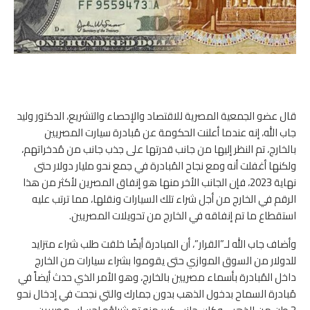
قال عضو الجمعية المصرية للاقتصاد والإحصاء والتشريع، الدكتور وليد
جاب الله، إنه عندما أعلنت الحكومة عن مُبادرة سيارت المصريين
بالخارج، تم النظر إليها من جانب قدرتها على جذب جانب من مُدخراتهم،
ولكنها أغفلت أنه ومع نجاح المُبادرة في جمع نحو مليار دولار حتى
نهاية 2023، فإن الجانب الأخر منها هو إنفاق المصرين لأكثر من هذا
الرقم في الخارج من أجل شراء تلك السيارات ونقلها، مما ترتب عليه
استقطاع ما تم إنفاقه في الخارج من تحويلات المصريين.
وأضاف جاب الله لـ”القرار”، أن المبادرة أيضًا خلقت طلب شراء متزايد
للدولار من السوق الموازي حتى يقوموا بشراء سيارات من الخارج
داخل المُبادرة بأسماء مصريين بالخارج، وهو الأمر الذي حدث أيضاً في
مُبادرة السماح بدخول الذهب بدون جمارك والتي نجحت في إدخال نحو