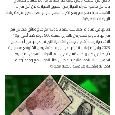
3 طن من الذهب، وكان جانب كبير منه تم شراؤه لحساب مصريين
بالداخل قاموا بشراء الدولار من السوق الموازية من أجل شراء
الذهب، مما دفع نحو رفع مُتزايد لسعر الدولار، مع الإضرار بفرصة زيادة
الإيرادات الجمركية.
وتابع: في مبادرة “معاشك بكرة بالدولار” تم طرح وثائق معاش يتم
شرائها بالدولار للمصريين بالخارج، بقيمة 500 دولار كحد أدنى، و10
آلاف دولار كحد أقصى، وهي المُبادرة التي تم طرحها في أغسطس
2023 ولم يتم إعلان نتائجها على وجه الدقة، ومن المُتوقع محدودية
تأثيرها في ظل زيادات مُتتالية في سعر الدولار بالسوق الموازية؛
لتكون تلك الزيادة بمثابة إيراد ذاتي لحائز الدولار، مع وجود أوعية
ادخارية وتأمينية مُنافسة بالجنيه المصري.