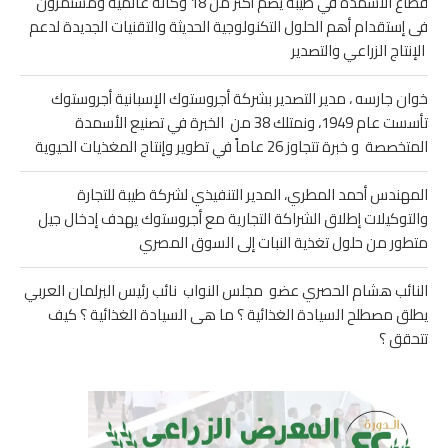
قطاع الأسمدة في طيبة يضم أكثر من 18 وكالة عالمية ومستمرون
فى إستقدام أهم الحلول التكنولوجية الحديثة والتقنيات الجديدة لدعم
الإنتاج الزراعي والتصدير
خوان جارسه ، مدير التصدير بشركة أجروستوك الإسبانية أجروستوك
تأسست عام 1949، ونمتلك 38 من الخبرة في تصنيع الأسمدة
المتخصصة و خبرة تتجاوز 26 عاماً في تطوير وإنتاج المغذيات الحيوية
المهندس أحمد المطري، المدير التنفيذي لشركة طيبة للتجارة
والتوكيلات إطلاق الشراكة التجارية مع أجروستوك يهدف إدخال جيل
متطور من حلول تغذية النبات إلى السوق المصري
النائب هشام الحصري عضو مجلس النواب نائب رئيس البرلمان العربي
يطلق مصطلح السيادة الغذائية ؟ ما هى السيادة الغذائية ؟ كيف
تتحقق ؟