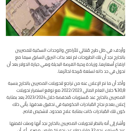
وأردف: في ظل طرح مُتتالي للأراضي والوحدات السكنية للمصريين
بالخارج نجد أن تلك الطروحات لم تعد بذات البريق السابق سيما مع
ارتفاع أسعارها، وزيادة ربحية الفرصة البديلة وهي حيازة الدولار بعد أن
تحول في حد ذاته لسلعة مُربحة لحائزها.
وأكد أن ما تم الإعلان عنه من تراجع لتحويلات المصريين بالخارج بنسبة
30,8% خلال العام المالي 2022/2023 مع توقع استمرار تحويلات
المصريين بالخارج عند مُستويات مُنخفضة خلال 2023/2024 يعد بمثابة
إعلان بعدم نجاح المُبادرات الحكومية في تحقيق هدفها. يأتي ذلك
كون تلك المُبادرات كانت بمثابة علاج محدود، لتشخيص قاصر.
وأشار إلى أنه بالنظر لتحويلات المصريين بالخارج نجد أنها وصلت لقمتها
عند مُستوى نحو 32 مليار دولار عن نحو 14 مليون مصري، أي أن