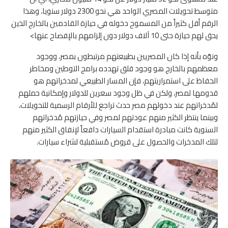
متوسط تحويلات المصري الواحد هي نحو 2300 دولار سنويا، وهذا
الرقم أقل كثيراً من المسموح دخوله في حيازة القادمين بالخارج الذين
يحق لهم حيازة حتى 10 آلاف دولار دون إلزامهم بالإفصاح عنها>
ونوّه بأنه إذا كان المصريين بطبيعتهم مرتبطون بمصر، ووجود
معظمهم بالخارج هو وجود قلق تهدده برامج التوطين ومخاطر
الحفاظ على استمراريتهم، فإن المسار الطبيعي لمدخراتهم هو
قدومها لمصر، ولكن في ظل وجود سعرين للدولار وإمكانية حملهم
لمُدخراتهم عند دخولهم مصر حدث تراجع للأرقام الرسمية للتحويلات،
وبينما ينتظر الكثير منهم عودتهم لمصر وفي حيازتهم مُدخراتهم
السنوية كانت مبادرة استقدام السيارات دافعاً لإنفاق الكثير منهم
لتلك المدخرات والحصول على قروض مُستقبلية لشراء سيارات.