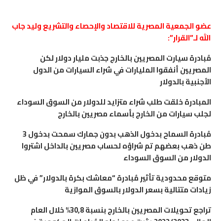
عضو الجمعية المصرية للاقتصاد والإحصاء والتشريع وليد جاب
الله لـ”القرار”:
مُبادرة سيارت المصريين بالخارج جذبت مليار دولار لكن
المصريين أنفقوا المليارات في شراء السيارات من الدول
الأجنبية بالدولار
المبادرة خلقت طلب شراء متزايد للدولار من السوق السوداء
لجلب سيارات من الخارج بأسماء مصريين بالخارج
مُبادرة السماح بدخول الذهب بدون جمارك سمحت بدخول 3
طن ذهب بعضهم تم شراؤه لحساب مصريين بالداخل اشتروا
الدولار من السوق السوداء
متوقع محدودية تأثير مُبادرة “معاشك بكرة بالدولار” في ظل
زيادات متتالية بسعر الدولار بالسوق الموازية
تراجع تحويلات المصريين بالخارج بنسبة 30,8% خلال العام