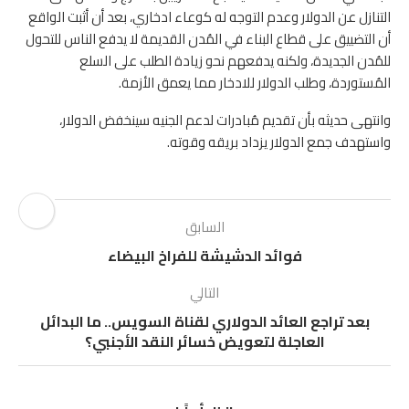
التنازل عن الدولار وعدم التوجه له كوعاء ادخاري، بعد أن أثبت الواقع
أن التضييق على قطاع البناء في المُدن القديمة لا يدفع الناس للتحول
للمُدن الجديدة، ولكنه يدفعهم نحو زيادة الطلب على السلع
المُستوردة، وطلب الدولار للادخار مما يعمق الأزمة.
وانتهى حديثه بأن تقديم مُبادرات لدعم الجنيه سينخفض الدولار،
واستهدف جمع الدولار يزداد بريقه وقوته.
السابق
فوائد الدشيشة للفراخ البيضاء
التالي
بعد تراجع العائد الدولاري لقناة السويس.. ما البدائل
العاجلة لتعويض خسائر النقد الأجنبي؟