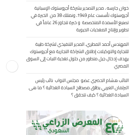
خوان جارسه ، مدير التصدير بشركة أجروستوك الإسبانية
أجروستوك تأسست عام 1949، ونمتلك 38 من الخبرة في
تصنيع الأسمدة المتخصصة و خبرة تتجاوز 26 عاماً في
تطوير وإنتاج المغذيات الحيوية
المهندس أحمد المطري، المدير التنفيذي لشركة طيبة
للتجارة والتوكيلات إطلاق الشراكة التجارية مع أجروستوك
يهدف إدخال جيل متطور من حلول تغذية النبات إلى السوق
المصري
النائب هشام الحصري عضو مجلس النواب نائب رئيس
البرلمان العربي يطلق مصطلح السيادة الغذائية ؟ ما هى
السيادة الغذائية ؟ كيف تتحقق ؟