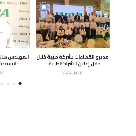
مديرو القطاعات بشركة طيبة خلال
المهندس هاني
حفل إعلان الشراكةطيبة...
الأسمدة ط
07
2026-08-07