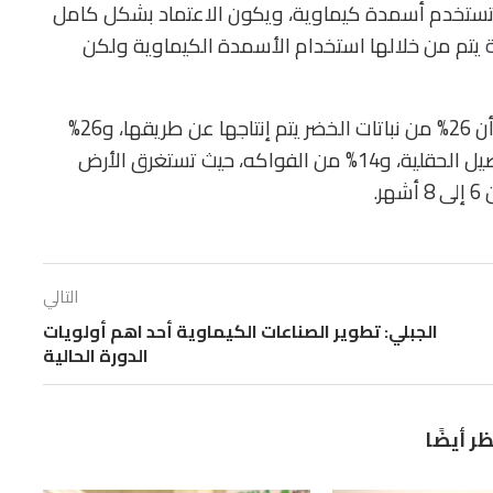
 لا تستخدم أسمدة كيماوية، ويكون الاعتماد بشكل كامل
يتم من خلالها استخدام الأسمدة الكيماوية ولكن
وذكر التقرير أن تلك الزراعة متواجدة في مصر، حيث أن 26% من نباتات الخضر يتم إنتاجها عن طريقها، و26%
من النباتات الطبية والعطرية، أيضا 18% من المحاصيل الحقلية، و14% من الفواكه، حيث تستغرق الأرض
التالي
الجبلي: تطوير الصناعات الكيماوية أحد اهم أولويات
الدورة الحالية
ظر أيضًا