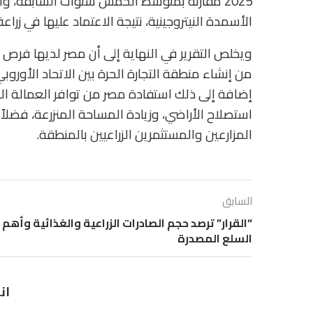
2025 مقارنة بمتوسط الخمس سنوات السابقة، و
الأسمدة النيتروجينية، نتيجة الاعتماد عليها في زراعة
ويخلص التقرير في النهاية إلى أن مصر لديها فرص تص
من إنشاء منطقة التجارة الحرة بين الاتحاد الأورو
إضافة إلى ذلك استفادة مصر من توافر العمالة ا
استصلاح الأراضي، وزيادة المساحة المنزرعة، فضلاً 
المزارعين والمستثمرين الزراعيين بالمنطقة.
السابق
“القرار” ترصد حجم الصادرات الزراعية والغذائية وأهم
السلع المصدرة
ان