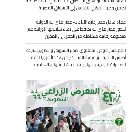
تك الدولية للبذور: هاى تك تطبق ثلاث مراحل رقابية صارمة
تضمن وصول أفضل التقاوي إلى الأسواق المصرية
عماد عادل مدير إدارة الآباء بـ«مصر هاي تك الدولية
للبذور:مصر هاي تك تحافظ على نقاء سلالاتها الوراثية عبر
منظومة رقابية متكاملة من الحقل إلى المخزن
المهندس عوض الحلفاوي، مدير التسويق والتطوير بشركة
أطلس للتنمية الزراعية: أطلقنا أكثر من 12 حلاً حيوياً لدعم
الصادرات الزراعية ومواجهة تحديات الأسواق العالمية