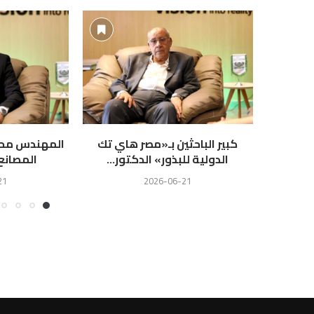
كبير الباحثين بـ«مصر هاي تك
المهندس محمد
الدولية للبذور» الدكتور...
المصانع
21
2026-06-21