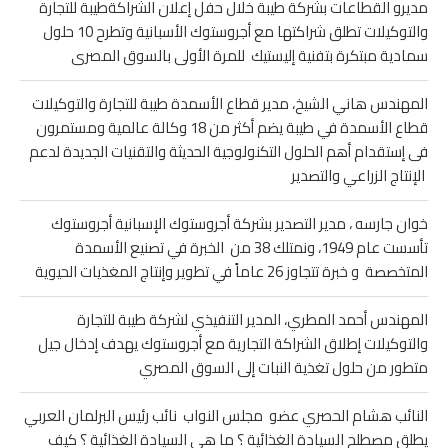
مديرو القطاعات بشركة طيبة خلال حفل إعلان الشراكةطيبة للتجارة
والتوكيلات تطلق شراكتها مع أجروستوك الأسبانية وتطرح 10 حلول
سمادية مبتكرة بتفنية إليستيك للمرة الأولى بالسوق المصرى
المهندس هاني الشيخ، مدير قطاع الأسمدة طيبة للتجارة والتوكيلات
قطاع الأسمدة في طيبة يضم أكثر من 18 وكالة عالمية ومستمرون
فى إستقدام أهم الحلول التكنولوجية الحديثة والتقنيات الجديدة لدعم
الإنتاج الزراعي والتصدير
خوان جارسه ، مدير التصدير بشركة أجروستوك الإسبانية أجروستوك
تأسست عام 1949، ونمتلك 38 من الخبرة في تصنيع الأسمدة
المتخصصة و خبرة تتجاوز 26 عاماً في تطوير وإنتاج المغذيات الحيوية
المهندس أحمد المطري، المدير التنفيذي لشركة طيبة للتجارة
والتوكيلات إطلاق الشراكة التجارية مع أجروستوك يهدف إدخال جيل
متطور من حلول تغذية النبات إلى السوق المصري
النائب هشام الحصري عضو مجلس النواب نائب رئيس البرلمان العربي
يطلق مصطلح السيادة الغذائية ؟ ما هى السيادة الغذائية ؟ كيف