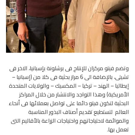
وتضم فيتو مركزان للإنتاج فى برشلونة بإسبانيا، الاخر فى
تشيلى، بالإضافة الى 6 مراز بحثية فى كلا من (إسبانيا –
إيطاليا – الهند – تركيا – المكسيك – والولايات المتحدة
الأمريكية) وهذا التواجد والانتشار من خلال المراكز
البحثية لتكون فيتو دائما على تواصل بعملائها فى أنحاء
العالم لتستطيع تقديم أصناف البذور المناسبة
والموائمة لاحتياجاتهم واحتياجات الزراعة بالأقاليم التى
تعمل بها.