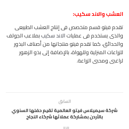
العشب والاند سكيب
:
تقدم فيتو قسم متخصص فى إنتاج العشب الطبيعى
والذى يستخدم فى عمليات
الاند سكيب
بملاعب الجولف
والحدائق، كما تقدم فيتو منتجاتها من أصناف البذور
للزراعات المنزلية وللهواة، بالإضافة إلى بذو الزهور
لراغبى ومحبى الزراعة.
السابق
شركة سيميلاس فيتو العالمية تقيم حفلها السنوي
بالأردن بمشاركة عملائها شركاء النجاح
التالي