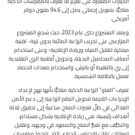
الحيازات الصغيرة على تعزيز ما يُعرف بالممارسات الذكية
مناخيًّا، بتمويل إجمالي يصل إلى 94.6 مليون دولار
أمريكي.
ويمتد المشروع حتى عام 2023، حيث شجع المشروع
المزارعين على تجريب الزراعة المائية بدون تربة- تقنية
مبتكرة لتقليل المياه وزيادة الإنتاجية- وعلى استخدام
أصناف المحاصيل البديلة، وتحويل أنظمة الري التقليدية
إلى ري بالتنقيط أو بالرش، واستخدام معدات للحصاد
تعمل بالطاقة الشمسية.
تعرف “الفاو” الزراعة الذكية مناخيًّا بأنها نهج لإعداد
الإجراءات اللازمة لتحويل النظم الزراعية إلى دعم الأمن
الغذائي في ظلّ تغيرات المناخ، ساعيةً إلى تحقيق ثلاثة
أهداف رئيسية، هي زيادة الإنتاجية بشكل مستدام،
والتكيُّف مع تغيُّر المناخ والصمود في وجهه، وتقليل
انبعاثات غازات الاحتباس الحراري التي تنتجها ممارسات