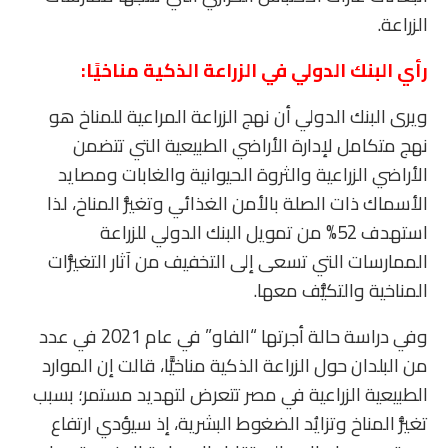
الزراعة.
رأي البنك الدولي في الزراعة الذكية مناخيًا:
ويرى البنك الدولي أن نهج الزراعة المراعية للمناخ هو
نهج متكامل لإدارة الأراضي الطبيعية التي تتضمن
الأراضي الزراعية والثروة الحيوانية والغابات ومصايد
الأسماك ذات الصلة بالأمن الغذائي وتغيُّر المناخ، لذا
استهدف 52% من تمويل البنك الدولي للزراعة
الممارسات التي تسعى إلى التخفيف من آثار التغيُّرات
المناخية والتكيُّف معها.
وفي دراسة حالة أجرتها “الفاو” في عام 2021 في عدد
من البلدان حول الزراعة الذكية مناخيًّا، قالت إن الموارد
الطبيعية الزراعية في مصر تتعرض لتهديد مستمر؛ بسبب
تغيُّر المناخ وتزايُد الضغوط البشرية، إذ سيؤدي ارتفاع