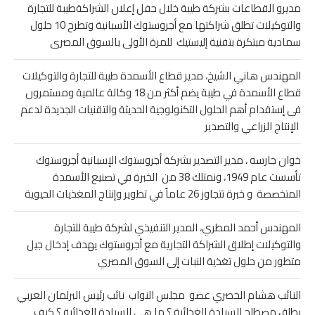
مديرو القطاعات بشركة طيبة خلال حفل إعلان الشراكةطيبة للتجارة
والتوكيلات تطلق شراكتها مع أجروستوك الأسبانية وتطرح 10 حلول
سمادية مبتكرة بتفنية إليستيك للمرة الأولى بالسوق المصرى
المهندس هاني الشيخ، مدير قطاع الأسمدة طيبة للتجارة والتوكيلات
قطاع الأسمدة في طيبة يضم أكثر من 18 وكالة عالمية ومستمرون
فى إستقدام أهم الحلول التكنولوجية الحديثة والتقنيات الجديدة لدعم
الإنتاج الزراعي والتصدير
خوان جارسه ، مدير التصدير بشركة أجروستوك الإسبانية أجروستوك
تأسست عام 1949، ونمتلك 38 من الخبرة في تصنيع الأسمدة
المتخصصة و خبرة تتجاوز 26 عاماً في تطوير وإنتاج المغذيات الحيوية
المهندس أحمد المطري، المدير التنفيذي لشركة طيبة للتجارة
والتوكيلات إطلاق الشراكة التجارية مع أجروستوك يهدف إدخال جيل
متطور من حلول تغذية النبات إلى السوق المصري
النائب هشام الحصري عضو مجلس النواب نائب رئيس البرلمان العربي
يطلق مصطلح السيادة الغذائية ؟ ما هى السيادة الغذائية ؟ كيف