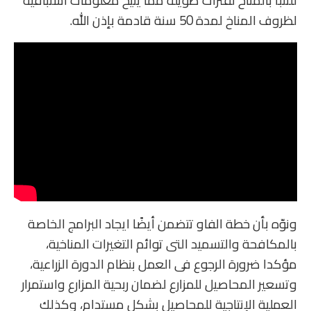
للتنبأ بالمناخ لفترات طويلة مما يتيح معلومات استبافية
لظروف المناخ لمدة 50 سنة قادمة بإذن الله.
ونوّه بأن خطة الفاو تتضمن أيضًا ايجاد البرامج الخاصة
بالمكافحة والتسميد التى توائم التغيرات المناخية،
مؤكدا ضرورة الرجوع فى العمل بنظام الدورة الزراعية،
وتسعير المحاصيل للمزارع لضمان ربحية المزارع واستمرار
العملية الإنتاجية للمحاصيل بشكل مستدام، وكذلك