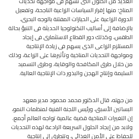
العديد من الحلول التى تسهم فى مواجهة تحديات
المناخ؛ منها إقرار السياسات الزراعية الناجحة، وتفعيل
الدورة الزراعية على الحيازات المفتتة بالوجه البحرى،
بالإضافة إلى أساليب التكنولوجيا الحديثة فى التنبؤ بحالة
الطقس، وكذلك دور القطاع الاستثمارى فى إيجاد
المستلزم الزراعى الذى يسهم فى زيادة الإنتاجية
ومواجهة التحديات المناخية وتأثيرها على الزراعة، وذلك
من خلال طرق المكافحة والوقاية، وطرق التسميد
السليمة وإنتاج الهجن والبذور ذات الإنتاجية العالية.
من جهته، قال الدكتور محمد محمود مدير معهد
البساتين الأسبق، ورئيس اللجنة الفنية لمنظمات النمو،
إن التغيرات المناخية قضية عالمية تواجه العالم أجمع،
ولابد من إيجاد الحلول السريعة الرادعة لهذه التحديات
للحفاظ على الأمن الغذائى، وتتطرق إلى إنتاجية