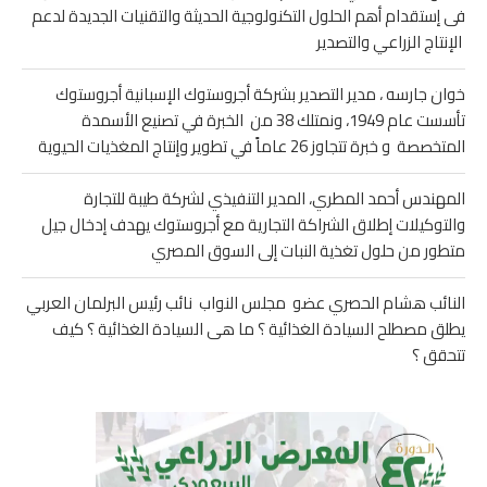
فى إستقدام أهم الحلول التكنولوجية الحديثة والتقنيات الجديدة لدعم
الإنتاج الزراعي والتصدير
خوان جارسه ، مدير التصدير بشركة أجروستوك الإسبانية أجروستوك
تأسست عام 1949، ونمتلك 38 من الخبرة في تصنيع الأسمدة
المتخصصة و خبرة تتجاوز 26 عاماً في تطوير وإنتاج المغذيات الحيوية
المهندس أحمد المطري، المدير التنفيذي لشركة طيبة للتجارة
والتوكيلات إطلاق الشراكة التجارية مع أجروستوك يهدف إدخال جيل
متطور من حلول تغذية النبات إلى السوق المصري
النائب هشام الحصري عضو مجلس النواب نائب رئيس البرلمان العربي
يطلق مصطلح السيادة الغذائية ؟ ما هى السيادة الغذائية ؟ كيف
تتحقق ؟