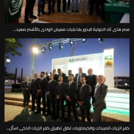
مصر هاى تك الدولية للبذور بفاعليات معرض الوادى بالأقصر صعيد...
كفر الزيات للمبيدات والكيماويات تطق تطبيق كفر الزيات الذكى اسأل...