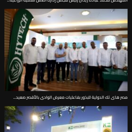
المهندس محمد عباده زيدان رئيس مجلس إدارة أطلس للتنمية الزراعية...
مصر هاى تك الدولية للبذور بفاعليات معرض الوادى بالأقصر صعيد...