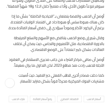
وتخصيص استثمارات للذهب والفضة على المدى الطويل، وهو ما
سيوفر تنوعاً طويل الأجل، وأداء متميزاً خلال الـ12 و18 شهراً المقبلة”.
أوضح أن الذهب والفضة يتمتعان بـ”الحيادية الكاملة” بشأن ما إذا
كان هناك هبوط سلس أو هبوط حاد في اقتصاد الولايات المتحدة،
برغم أن الركود الأكثر وضوحاً سيؤدي إلى خفض أسعار الفائدة بحدة.
وقال شيرر إن وضع الذهب يتناقض مع الأسهم والسلع المرتبطة
بالدورة الاقتصادية، مثل الألمنيوم والنحاس، حيث يمكن أن تختلف
العائدات بشكل كبير اعتماداً على الوضع الاقتصادي.
أوضح أن صافي مراكز الشراء من جانب مديري الاستثمار في العقود
الآجلة للذهب زادت منذ مطلع 2023، لكن التداول ما يزال ضعيفاً.
كما دخلت مصادر أخرى للطلب الفعلي حيز التنفيذ، حيث أصبحت
مشتريات البنوك المركزية محركاً قوياً بشكل متزايد للأسعار.
أسعار الذهب
الاقتصاد المصري
رفع أسعار الفائدة
شراء الذهب