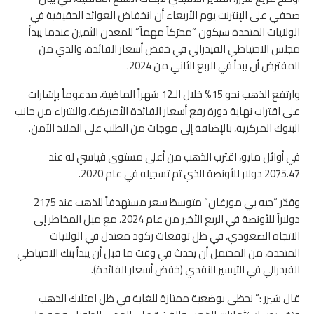
صحفي على الإنترنت يوم الأربعاء أن انخفاض العوائد الحقيقية في
الولايات المتحدة سيكون “محرّكاً مهماً” للمعدن الثمين عندما يبدأ
مجلس الاحتياطي الفيدرالي في خفض أسعار الفائدة، والذي من
المفترض أن يبدأ في الربع الثاني من 2024.
وارتفع الذهب نحو 15% خلال الـ12 شهراً الماضية، مدعوماً بإشارات
على اقتراب نهاية دورة رفع أسعار الفائدة الأميركية، والشراء من جانب
البنوك المركزية، بالإضافة إلى موجات من الطلب على الملاذ الآمن.
في أوائل مايو، اقترب الذهب من أعلى مستوى قياسي له عند
2075.47 دولار للأونصة الذي تم تسجيله في عام 2020.
وقدّر “جيه بي مورغان” متوسطَ سعر مستهدفاً للذهب عند 2175
دولاراً للأونصة في الربع الأخير من عام 2024، مع ميل المخاطر إلى
الاتجاه الصعودي، في ظل توقعات ركود معتدل في الولايات
المتحدة، من المحتمل أن يحدث في وقت ما قبل أن يبدأ بنك الاحتياطي
الفيدرالي في التيسير النقدي (خفض أسعار الفائدة).
قال شيرر :” نحظى بوضعية ممتازة للغاية في ظل امتلاك الذهب