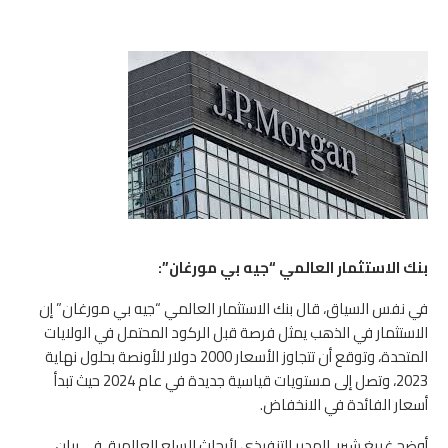
بنك الاستثمار العالمي “جيه بي مورغان”:
في نفس السياق، قال بنك الاستثمار العالمي “جيه بي مورغان” إن
الاستثمار في الذهب يمثل فرصة قبل الركود المحتمل في الولايات
المتحدة، وتوقع أن تتجاوز الأسعار 2000 دولار للأونصة بحلول نهاية
2023، وتصل إلى مستويات قياسية جديدة في عام 2024 حيث تبدأ
أسعار الفائدة في الانخفاض.
أوضح غريغ شيرر، المدير التنفيذي لأبحاث السلع العالمية، في بيان