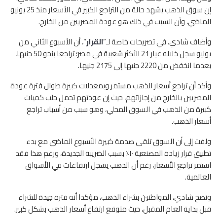
إن سوق الذهب يشهد حالة من التراجع الكبير في الأسعار منذ 25 يونيو
الماضي، وأن السبب في ذلك هو عودة المصريين من الخارج.
وأضاف شادي، في تصريحات خاصة لـ”
القرار
“، أن الأسبوع الثاني من
يوليو سجل خلاله عيار 21 الأكثر شعبية في مصر؛ تراجعا بنحو 50 جنيها،
بعدما انخفض من 2220 جنيها إلى 2175 جنيها.
وأكد أن تراجع أسعار الذهب مستمر وبمعدلات كبيرة طوال فترة عودة
المصريين بالخارج من إجازاتهم، حيث إن عودتهم تحمل جلب كميات
كبيرة من الذهب في السوق المحلي، وهو سبب من أسباب تراجع
أسعار الذهب.
ولفت إلى أن السوق تلقى صدمة كبيرة الأسبوع الماضي مع بدء
تطبيق قرار زيادة المصنعية ١٠٪ بسبب الضريبة الجديدة، ورغم هذا فقد
استمر تراجع الأسعار، رغم أن الذهب يسجل ارتفاعات في الأسواق
العالمية.
ونصح شادي، المواطنين بشراء الذهب، مؤكدا أنه فترة جيدة للشراء
قبل بداية العام المقبل، حيث متوقع ارتفاع أسعار الذهب بشكل كبير.