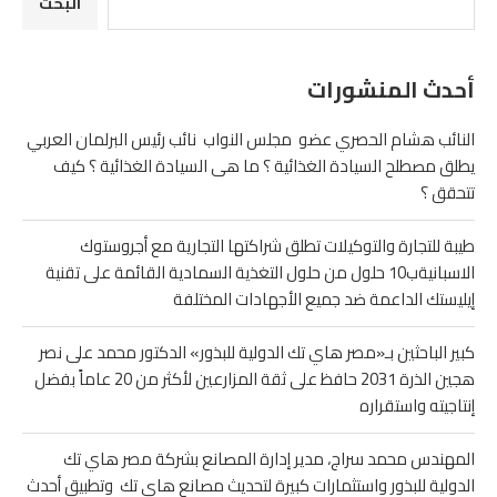
البحث
أحدث المنشورات
النائب هشام الحصري عضو مجلس النواب نائب رئيس البرلمان العربي
يطلق مصطلح السيادة الغذائية ؟ ما هى السيادة الغذائية ؟ كيف
تتحقق ؟
طيبة للتجارة والتوكيلات تطلق شراكتها التجارية مع أجروستوك
الاسبانيةب10 حلول من حلول التغذية السمادية القائمة على تقنية
إيليستك الداعمة ضد جميع الأجهادات المختلفة
كبير الباحثين بـ«مصر هاي تك الدولية للبذور» الدكتور محمد على نصر
هجين الذرة 2031 حافظ على ثقة المزارعين لأكثر من 20 عاماً بفضل
إنتاجيته واستقراره
المهندس محمد سراج، مدير إدارة المصانع بشركة مصر هاي تك
الدولية للبذور واستثمارات كبيرة لتحديث مصانع هاى تك وتطبيق أحدث