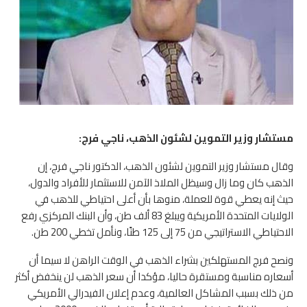
مستشار وزير التموين لشئون الذهب، ناجي فرج:
وقال مستشار وزير التموين لشئون الذهب، الدكتور ناجي فرج، إن
الذهب كان وما زال وسيظل الملاذ الآمن للاستثمار للأفراد والدول،
حيث إنه يعطي قوة للعملة، منوها بأن أعلى احتياطي للذهب في
الولايات المتحدة الأمريكية ويبلغ 83 ألف طن، وأن البنك المركزي رفع
الاحتياطي الاستراتيجي من 75 إلى 125 طنًا، ونأمل تخطي 200 طن.
ونصح فرج المستهلكين بشراء الذهب في الوقت الراهن لا سيما أن
أسعاره مناسبة ومستقرة حاليا، مؤكدا أن سعر الذهب لن ينخفض أكثر
من ذلك بسبب المشاكل العالمية، وعدم إعلان الفيدرالي الأمريكي