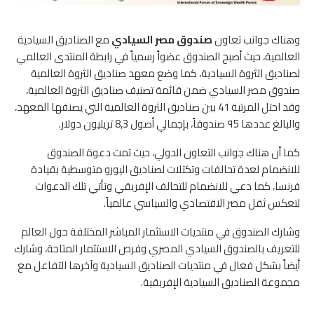
وهناك جوانب تعاون
صندوق مصر السيادي
مع الصناديق السيادية
العالمية، حيث أصبح الصندوق عضواً رسمياً في رابطة المنتدى العالمي
لصناديق الثروة السيادية، كما وضع معهد صناديق الثروة العالمية
صندوق مصر السيادي ضمن قائمة تصنيف صناديق الثروة العالمية،
وقد احتل المرتبة 41 بين صناديق الثروة العالمية التي يصنفها المعهد،
والبالغ عددها ٩5 صندوقاً، بإجمالي أصول 8,3 تريليون دولار.
كما أن هناك جوانب التعاون الدولي، حيث تمت دعوة الصندوق
للانضمام لعدة تحالفات وتكتلات لصناديق اليورو متوسطية بقيادة
فرنسا، كما دعي للانضمام للتحالف الإفريقي وتأتي تلك الدعوات
لتعكس ثقل مصر الاقتصادي والسياسي عالمياً.
وشارك الصندوق في منتديات الاستثمار المباشر المختلفة حول العالم
للتعريف بالصندوق السيادي المصري وفرص الاستثمار المتاحة، وشارك
أيضاً بشكل فعال في منتديات الصناديق السيادية وآخرها التفاعل مع
مجموعة الصناديق السيادية الإفريقية.