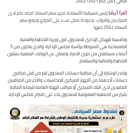
الباقي خلال عام 2021/ 2022.
أقرأ أيضًا
رئيس تنسيقية الأسمدة: تحرير سعر السماد اتجاه عام لدى
المزارعين والنواب.. وعودة: تمثل عبء على المزارع وترفع سعر
السماد لـ250 جنيها
وبالنسبة للهيكل الإداري للصندوق، فإن وزيرة التخطيط والتنمية
الاقتصادية هي المنوطة برئاسة مجلس الإدارة، والذي يتكون من 5
أعضاء مستقلين من ذوي الخبرة، وممثل عن الوزارات المعنية بشئون
التخطيط والمالية والاستثمار.
وتجدر الإشارة إلى أن مراقبة حسابات الصندوق تتم من قبل مراقبي
حسابات أحدهما من الجهاز المركزي للمحاسبات، والآخر من المراقبين
المقيدين لدى البنك المركزي أو مراقب الهيئة العامة للرقابة المالية
بقرار من الجمعية العمومية للصندوق بناء على اقتراح مجلس الإدارة.