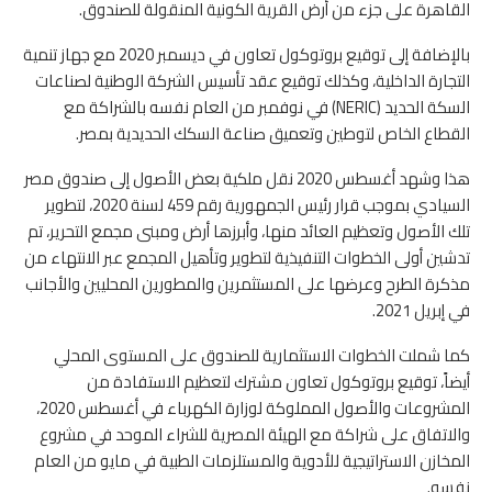
القاهرة على جزء من أرض القرية الكونية المنقولة للصندوق.
بالإضافة إلى توقيع بروتوكول تعاون في ديسمبر 2020 مع جهاز تنمية
التجارة الداخلية، وكذلك توقيع عقد تأسيس الشركة الوطنية لصناعات
السكة الحديد (NERIC) في نوفمبر من العام نفسه بالشراكة مع
القطاع الخاص لتوطين وتعميق صناعة السكك الحديدية بمصر.
هذا وشهد أغسطس 2020 نقل ملكية بعض الأصول إلى صندوق مصر
السيادي بموجب قرار رئيس الجمهورية رقم 459 لسنة 2020، لتطوير
تلك الأصول وتعظيم العائد منها، وأبرزها أرض ومبنى مجمع التحرير، تم
تدشين أولى الخطوات التنفيذية لتطوير وتأهيل المجمع عبر الانتهاء من
مذكرة الطرح وعرضها على المستثمرين والمطورين المحليين والأجانب
في إبريل 2021.
كما شملت الخطوات الاستثمارية للصندوق على المستوى المحلي
أيضاً، توقيع بروتوكول تعاون مشترك لتعظيم الاستفادة من
المشروعات والأصول المملوكة لوزارة الكهرباء في أغسطس 2020،
والاتفاق على شراكة مع الهيئة المصرية للشراء الموحد في مشروع
المخازن الاستراتيجية للأدوية والمستلزمات الطبية في مايو من العام
نفسه.