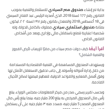
بداية تم إنشاء
صندوق مصر السيادي
للاستثمار والتنمية بموجب
القانون رقم 177 لسنة 2018، الذي أصدره الرئيس عبد الفتاح السيسي
في 18 أغسطس 2018 والمعدل بقانون رقم ١٩٧ لسنة ٢٠٢٠، ليكون
بمثابة
صندوق استثماري سيادي
مملوك بالكامل للدولة، وله
شخصية اعتبارية تتمتع باستقلال مالي وإداري ويعد من أشخاص
القانون الخاص.
أقرأ أيضًا
كيف حولت مصر سيناء من مقرًا للإرهاب لأرض الفيروز
والتنمية الشامل؟
ويستهدف الصندوق المساهمة في التنمية الاقتصادية المستدامة
من خلال إدارة أمواله وأصوله، إلى جانب تحقيق الاستغلال الأمثل لها
وفق أفضل المعايير والقواعد الدولية، لتعظيم قيمتها لصالح الأجيال
القادمة.
وبحسب تقرير رسمي صدر من مركز المعلومات بمجلس الوزراء، يبلغ
رأس مال الصندوق المرخص به يبلغ 200 مليار جنيه، بينما يبلغ رأس مال
الصندوق المصدر 5 مليار جنيه، مسدد منه ٣ مليار جنيه على أن يستكمل