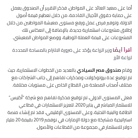
أما على صعيد العائد على المواطن، فذكر التقرير أن الصندوق يعمل
على حماية حقوق الأجيال القادمة، من خلال تعظيم قيمة أصول
الدولة، وتوفير فرص عمل ورفع مستوى معيشة المواطنين من خلال
إطلاق مشروعات استثمارية جديدة، بالإضافة إلى انعكاس تلك
المشروعات على قيمة العملة الوطنية، ووضع المواطن المعيشي.
أقرأ أيضًا
وزير الزراعة يؤكد على ضرورة الالتزام بالمساحة المحددة
لزراعة الأرز
وقام
صندوق مصر السيادي
بالعديد من الخطوات الاستثمارية، حيث
تم توقيع عدة بروتوكولات ومذكرات تفاهم إلى جانب الشراكات مع
مختلف أصحاب المصلحة من القطاع الخاص على مستويات مختلفة.
فعلى المستوى الدولي، تم توقيع مذكرة تفاهم مع شركة “أكتيس”
للاستثمار المباشر في يناير 2020، لتعزيز الاستثمارات في قطاعي
الطاقة والبنية التحتية، وعلى المستوى الإقليمي، فقد تم إنشاء منصة
استراتيجية مشتركة مع دولة الإمارات في نوفمبر 2019 بقيمة 20 مليار
دولار للاستثمار في مجموعة من القطاعات والأصول.