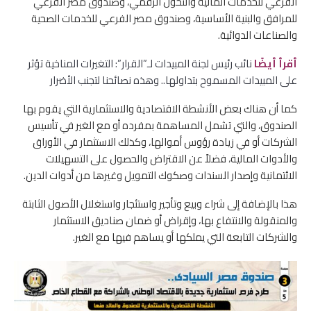
الفرعي للخدمات المالية والتحول الرقمي، وصندوق مصر الفرعي
للمرافق والبنية الأساسية، وصندوق مصر الفرعي للخدمات الصحية
والصناعات الدوائية.
أقرأ أيضًا
نائب رئيس لجنة المبيدات لـ”القرار”: التغيرات المناخية تؤثر
على المبيدات المسموح بتداولها.. وهذه نصائحنا لتجنب الأضرار
كما أن هناك بعض الأنشطة الاقتصادية والاستثمارية التي يقوم بها
الصندوق، والتي تشمل المساهمة بمفرده أو مع الغير في تأسيس
الشركات أو في زيادة رؤوس أموالها، وكذلك الاستثمار في الأوراق
والأدوات المالية، فضلاً عن الاقتراض والحصول على التسهيلات
الائتمانية وإصدار السندات وصكوك التمويل وغيرها من أدوات الدين.
هذا بالإضافة إلى شراء وبيع وتأجير واستئجار واستغلال الأصول الثابتة
والمنقولة والانتفاع بها، وإقراض أو ضمان صناديق الاستثمار
والشركات التابعة التي يملكها أو يساهم فيها مع الغير.