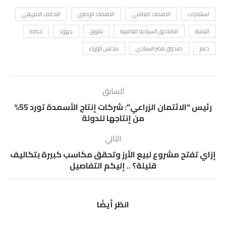
استثمارات
الاقتصاد العالمي
الاقتصاد الوطني
التحالف الافريقي
التنمية
الصناديق السيادية العالمية
تمويل
جهود
خطط
دعم
صندوق مصر السيادي
مجلس الوزراء
السابق
رئيس “الائتمان الزراعي”: شركات إنتاج الأسمدة تورد 55%
من إنتاجها للدولة
التالي
إزاي تفتح مشروع لبيع الأرز وتحقق مكاسب كبيرة بتكاليف
قليلة؟ .. إليكم التفاصيل
انظر أيضًا