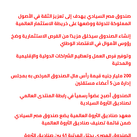
صندوق مصر السيادي يهدف إلى تعزيز الثقة في الأصول
المملوكة للدولة ووضعها على خريطة الاستثمار العالمية
إنشاء الصندوق سيخلق مزيدًا من الفرص الاستثمارية وضخ
رؤوس الأموال في الاقتصاد الوطني
وتوفير فرص العمل وتعظيم الشراكات الدولية والإقليمية
والمحلية
200 مليار جنيه قيمة رأس مال الصندوق المرخص به بمجلس
إدارة من 5 أعضاء مستقلين
الصندوق أصبح عضواً رسمياً في رابطة المنتدى العالمي
لصناديق الثروة السيادية
معهد صناديق الثروة العالمية يضع صندوق مصر السيادي
ضمن قائمة تصنيف صناديق الثروة العالمية
الصندوق المصري يحتل المرتبة 41 بين صناديق الثروة