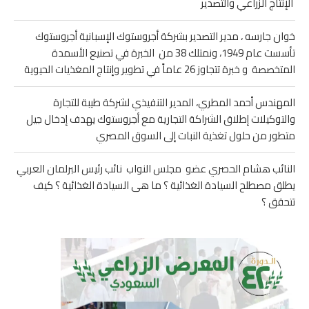
الإنتاج الزراعي والتصدير
خوان جارسه ، مدير التصدير بشركة أجروستوك الإسبانية أجروستوك
تأسست عام 1949، ونمتلك 38 من الخبرة في تصنيع الأسمدة
المتخصصة و خبرة تتجاوز 26 عاماً في تطوير وإنتاج المغذيات الحيوية
المهندس أحمد المطري، المدير التنفيذي لشركة طيبة للتجارة
والتوكيلات إطلاق الشراكة التجارية مع أجروستوك يهدف إدخال جيل
متطور من حلول تغذية النبات إلى السوق المصري
النائب هشام الحصري عضو مجلس النواب نائب رئيس البرلمان العربي
يطلق مصطلح السيادة الغذائية ؟ ما هى السيادة الغذائية ؟ كيف
تتحقق ؟