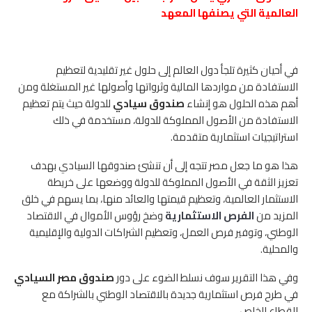
العالمية التي يصنفها المعهد
في أحيان كثيرة تلجأ دول العالم إلى حلول غير تقليدية لتعظيم
الاستفادة من مواردها المالية وثرواتها وأصولها غير المستغلة ومن
أهم هذه الحلول هو إنشاء
صندوق سيادي
للدولة حيث يتم تعظيم
الاستفادة من الأصول المملوكة للدولة، مستخدمة في ذلك
استراتيجيات استثمارية متقدمة.
هذا هو ما جعل مصر تتجه إلى أن تنشئ صندوقها السيادي بهدف
تعزيز الثقة في الأصول المملوكة للدولة ووضعها على خريطة
الاستثمار العالمية، وتعظيم قيمتها والعائد منها، بما يسهم في خلق
المزيد من
الفرص الاستثمارية
وضخ رؤوس الأموال في الاقتصاد
الوطني، وتوفير فرص العمل، وتعظيم الشراكات الدولية والإقليمية
والمحلية.
وفي هذا التقرير سوف نسلط الضوء على دور
صندوق مصر السيادي
في طرح فرص استثمارية جديدة بالاقتصاد الوطني بالشراكة مع
القطاع الخاص.