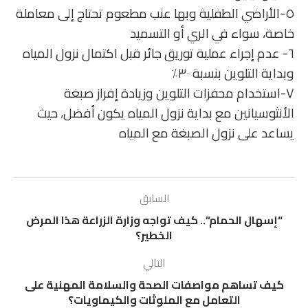
٥-الأراضي الطفلية وبها عنب مطعوم تحتاج إلى معاملة
خاصة، سواء في الري أو التسميد
٦- عدم إجراء عملية توريق جائر قبل اكتمال نزول المياه
وبداية التلوين بنسبة ٣٠٪
٧-استخدام محفزات التلوين وزيادة إفراز صبغة
الأنثوسيانين مع بداية نزول المياه يكون أفضل، حيث
يساعد على نزول الصبغة مع المياه
السابق
“إسهال الحمام”.. كيف تواجه وزارة الزراعة هذا المرض
الخطير؟
التالي
كيف تساهم مواصفات الصحة والسلامة المهنية على
التعامل مع الملوثات والكيماويات؟