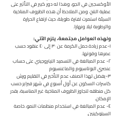
الأوكسجين في الجو، وهذا له دور كبير في التأثير على
عملية النتح، ومن الملاحظ أن هذه الظروف المناخية
السيئة استمرت لفترة طويلة، حيث ارتفاع الحرارة
والرطوبة ليلا ونهارا.
ولهذه العوامل مجتمعة، يلزم الآتي:
١-عدم زيادة حمل الكرمة عن ٣٠ إلى ٤٠ عنقود حسب
عمرها وقوتها.
٢- عدم المبالغة في التسميد النيتروجيني على حساب
عنصري البوتاسيوم والماغنسيوم
٣-يفضل لهذا الصنف عدم التأخير في التقليم ورش
كاسرات السكون عن أول أسبوع في شهر فبراير حسب
كل منطقه لتجاوز الظروف المناخية غير المناسبة، بقدر
الإمكان.
٤- عدم المبالغة في استخدام منظمات النمو، خاصة
السيتوكينين.