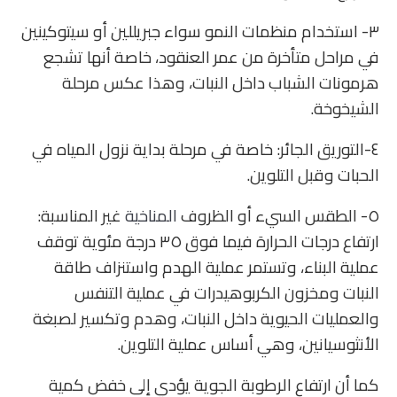
٣- استخدام منظمات النمو سواء جبريللين أو سيتوكينين
في مراحل متأخرة من عمر العنقود، خاصة أنها تشجع
هرمونات الشباب داخل النبات، وهذا عكس مرحلة
الشيخوخة.
٤-التوريق الجائر: خاصة في مرحلة بداية نزول المياه في
الحبات وقبل التلوين.
٥- الطقس السيء أو الظروف
المناخية
غير المناسبة:
ارتفاع درجات الحرارة فيما فوق ٣٥ درجة مئوية توقف
عملية البناء، وتستمر عملية الهدم واستنزاف طاقة
النبات ومخزون الكربوهيدرات في عملية التنفس
والعمليات الحيوية داخل النبات، وهدم وتكسير لصبغة
الأنثوسيانين، وهي أساس عملية التلوين.
كما أن ارتفاع الرطوبة الجوية يؤدي إلى خفض كمية