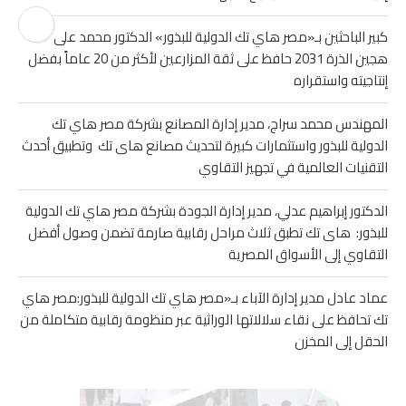
كبير الباحثين بـ«مصر هاي تك الدولية للبذور» الدكتور محمد على نصر
هجين الذرة 2031 حافظ على ثقة المزارعين لأكثر من 20 عاماً بفضل
إنتاجيته واستقراره
المهندس محمد سراج، مدير إدارة المصانع بشركة مصر هاي تك
الدولية للبذور واستثمارات كبيرة لتحديث مصانع هاى تك وتطبيق أحدث
التقنيات العالمية في تجهيز التقاوي
الدكتور إبراهيم عدلي، مدير إدارة الجودة بشركة مصر هاي تك الدولية
للبذور: هاى تك تطبق ثلاث مراحل رقابية صارمة تضمن وصول أفضل
التقاوي إلى الأسواق المصرية
عماد عادل مدير إدارة الآباء بـ«مصر هاي تك الدولية للبذور:مصر هاي
تك تحافظ على نقاء سلالاتها الوراثية عبر منظومة رقابية متكاملة من
الحقل إلى المخزن