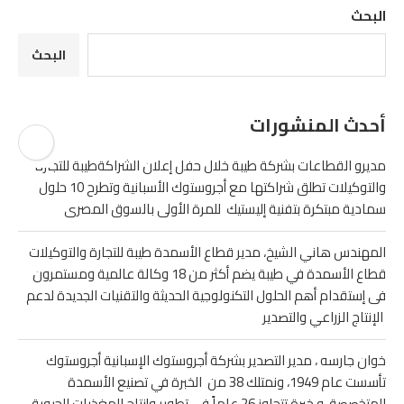
البحث
البحث
أحدث المنشورات
مديرو القطاعات بشركة طيبة خلال حفل إعلان الشراكةطيبة للتجارة
والتوكيلات تطلق شراكتها مع أجروستوك الأسبانية وتطرح 10 حلول
سمادية مبتكرة بتفنية إليستيك للمرة الأولى بالسوق المصرى
المهندس هاني الشيخ، مدير قطاع الأسمدة طيبة للتجارة والتوكيلات
قطاع الأسمدة في طيبة يضم أكثر من 18 وكالة عالمية ومستمرون
فى إستقدام أهم الحلول التكنولوجية الحديثة والتقنيات الجديدة لدعم
الإنتاج الزراعي والتصدير
خوان جارسه ، مدير التصدير بشركة أجروستوك الإسبانية أجروستوك
تأسست عام 1949، ونمتلك 38 من الخبرة في تصنيع الأسمدة
المتخصصة و خبرة تتجاوز 26 عاماً في تطوير وإنتاج المغذيات الحيوية