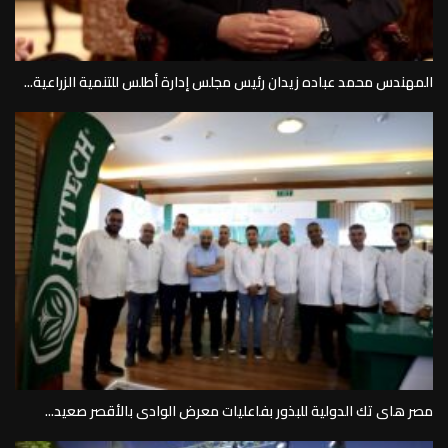
المهندس محمد عباده زيدان رئيس مجلس إدارة أطلس للتنمية الزراعية...
مصر هاى تك الدولية للبذور بفاعليات معرض الوادى بالأقصر صعيد...